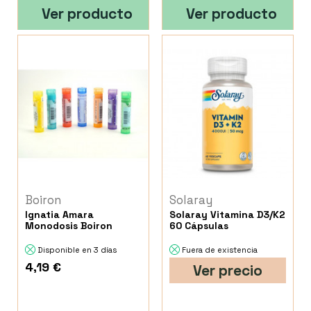
Ver producto
Ver producto
Boiron
Solaray
Ignatia Amara
Solaray Vitamina D3/K2
Monodosis Boiron
60 Cápsulas
Disponible en 3 días
Fuera de existencia
4,19 €
Ver precio