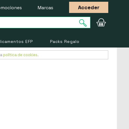
Acceder
omociones
Marcas
icamentos EFP
Packs Regalo
ra
política de cookies
.