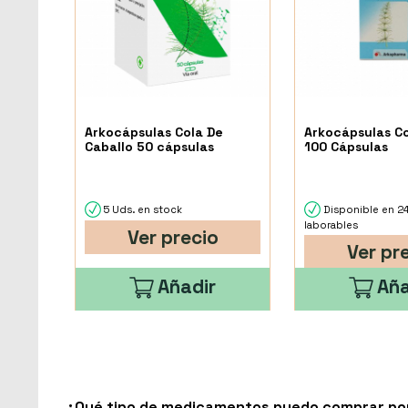
Arkocápsulas Cola De
Arkocápsulas Co
Caballo 50 cápsulas
100 Cápsulas
5 Uds. en stock
Disponible en 2
laborables
Ver precio
Ver pr
Añadir
Aña
¿Qué tipo de medicamentos puedo comprar por