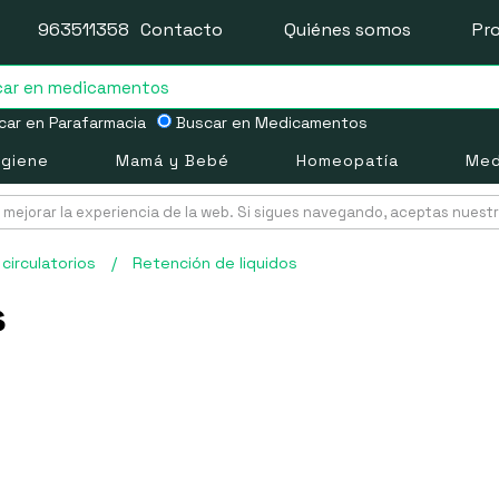
963511358
Contacto
Quiénes somos
Pr
ar en Parafarmacia
Buscar en Medicamentos
igiene
Mamá y Bebé
Homeopatía
Med
mejorar la experiencia de la web. Si sigues navegando, aceptas nuest
circulatorios
/
Retención de liquidos
s