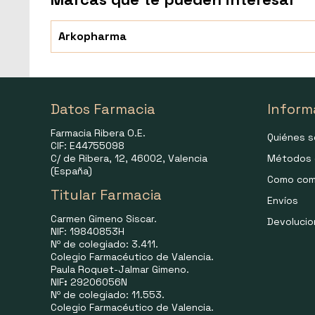
Arkopharma
Datos Farmacia
Inform
Farmacia Ribera O.E.
Quiénes 
CIF: E44755098
C/ de Ribera, 12, 46002, Valencia
Métodos 
(España)
Como com
Titular Farmacia
Envíos
Carmen Gimeno Siscar.
Devoluci
NIF: 19840853H
Nº de colegiado: 3.411.
Colegio Farmacéutico de Valencia.
Paula Roquet-Jalmar Gimeno.
NIF
:
29206056N
Nº de colegiado: 11.553.
Colegio Farmacéutico de Valencia.