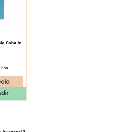
la Caballo
4/48h
ecio
dir
 Internet?