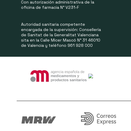
Con autorización administrativa de la
oficina de farmacia N° V231-F
Autoridad sanitaria competente
encargada de la supervisión: Consellería
de Sanitat de la Generalitat Valenciana
sita en la Calle Micer Mascó N° 31 46010
de Valencia y teléfono 961 928 000