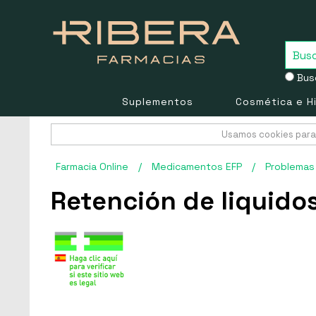
Busc
Suplementos
Cosmética e H
Usamos cookies para 
Farmacia Online
/
Medicamentos EFP
/
Problemas 
Retención de liquido