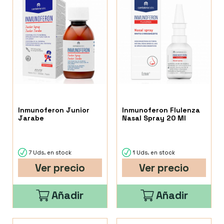
Inmunoferon Junior
Inmunoferon Flulenza
Jarabe
Nasal Spray 20 Ml
7 Uds. en stock
1 Uds. en stock
Ver precio
Ver precio
Añadir
Añadir