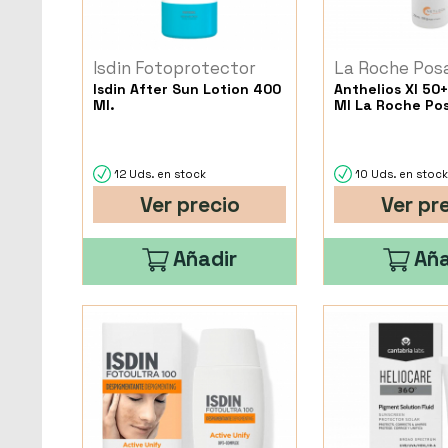
Isdin Fotoprotector
La Roche Pos
Isdin After Sun Lotion 400
Anthelios Xl 50
Ml.
Ml La Roche Po
12 Uds. en stock
10 Uds. en stoc
Ver precio
Ver pr
Añadir
Aña