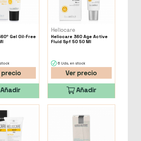
Heliocare
60º Gel Oil-Free
Heliocare 360 Age Active
Ml
Fluid Spf 50 50 Ml
stock
6 Uds. en stock
 precio
Ver precio
Añadir
Añadir