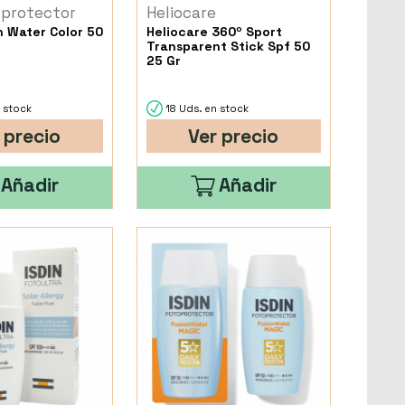
oprotector
Heliocare
n Water Color 50
Heliocare 360º Sport
Transparent Stick Spf 50
25 Gr
 stock
18 Uds. en stock
 precio
Ver precio
Añadir
Añadir