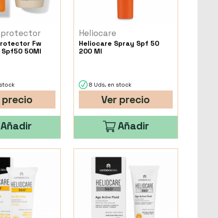
oprotector
Heliocare
protector Fw
Heliocare Spray Spf 50
t Spf50 50Ml
200 Ml
stock
8 Uds. en stock
 precio
Ver precio
Añadir
Añadir