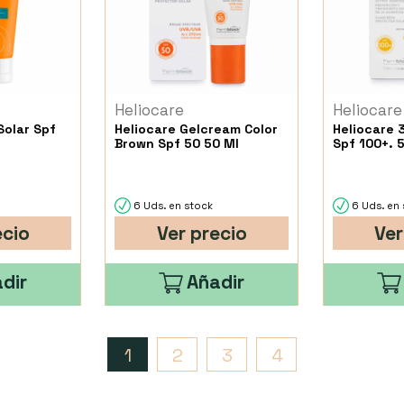
Heliocare
Heliocare
Solar Spf
Heliocare Gelcream Color
Heliocare 
Brown Spf 50 50 Ml
Spf 100+. 
6 Uds. en stock
6 Uds. en 
ecio
Ver precio
Ver
dir
Añadir
1
2
3
4