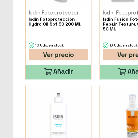
Isdin Fotoprotector
Isdin Fotopro
Isdin Fotoprotección
Isdin Fusion Fot
Hydro Oil Spf 30 200 Ml.
Repair Textura
50 Ml.
16 Uds. en stock
13 Uds. en stock
Ver precio
Ver pr
Añadir
Aña