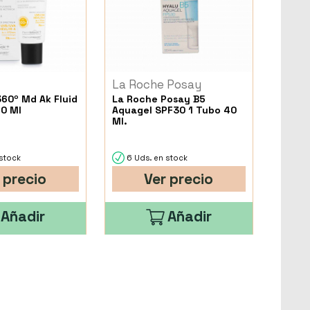
La Roche Posay
360º Md Ak Fluid
La Roche Posay B5
50 Ml
Aquagel SPF30 1 Tubo 40
Ml.
stock
6 Uds. en stock
 precio
Ver precio
Añadir
Añadir