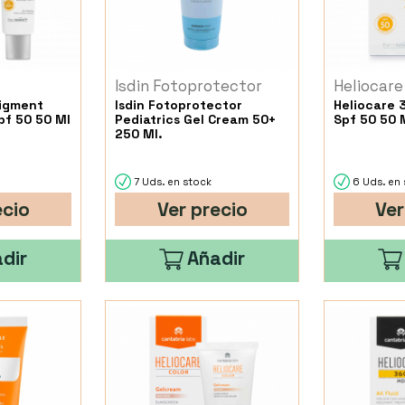
Isdin Fotoprotector
Heliocare
Pigment
Isdin Fotoprotector
Heliocare 3
Spf 50 50 Ml
Pediatrics Gel Cream 50+
Spf 50 50 
250 Ml.
7 Uds. en stock
6 Uds. en 
ecio
Ver precio
Ver
dir
Añadir