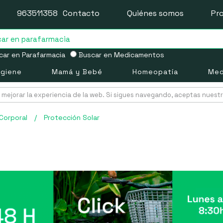
963511358
Contacto
Quiénes somos
Pr
ar en Parafarmacia
Buscar en Medicamentos
igiene
Mamá y Bebé
Homeopatía
Med
mejorar la experiencia de la web. Si sigues navegando, aceptas nuest
Corporal
/
Protección Solar