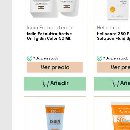
Isdin Fotoprotector
Heliocare
Isdin Fotoultra Active
Heliocare 360 
Unify Sin Color 50 Ml.
Solution Fluid 
7 Uds. en stock
7 Uds. en stock
Ver precio
Ver pr
Añadir
Aña