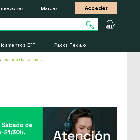
Acceder
omociones
Marcas
icamentos EFP
Packs Regalo
ra
política de cookies
.