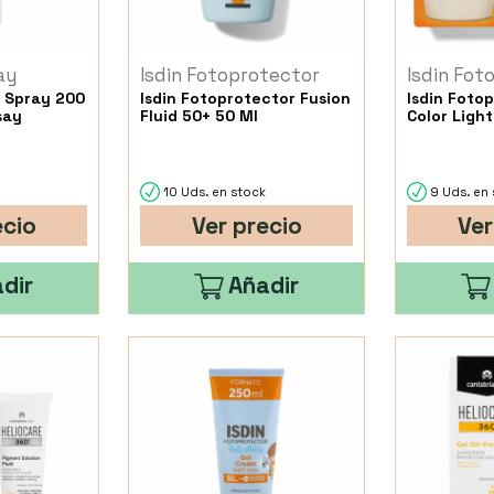
ay
Isdin Fotoprotector
Isdin Fot
+ Spray 200
Isdin Fotoprotector Fusion
Isdin Foto
say
Fluid 50+ 50 Ml
Color Ligh
k
10 Uds. en stock
9 Uds. en 
ecio
Ver precio
Ver
dir
Añadir