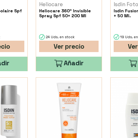
Heliocare
Isdin Fot
olaire Spf
Heliocare 360º Invisible
Isdin Fusio
Spray Spf 50+ 200 Ml
+ 50 Ml.
k
24 Uds. en stock
19 Uds. en
ecio
Ver precio
Ver
dir
Añadir