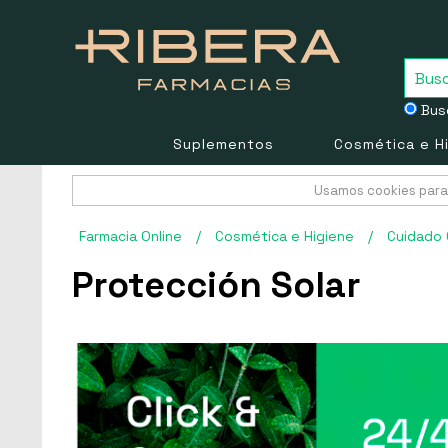
Busc
Suplementos
Cosmética e H
Usamos cookies para 
Farmacia Online
/
Cosmética e Higiene
/
Cuidado 
Protección Solar