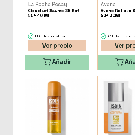
La Roche Posay
Avene
Cicaplast Baume B5 Spf
Avene Reflexe S
50+ 40 Ml
50+ 30Ml
+ 50 Uds. en stock
33 Uds. en stoc
Ver precio
Ver pr
Añadir
Aña