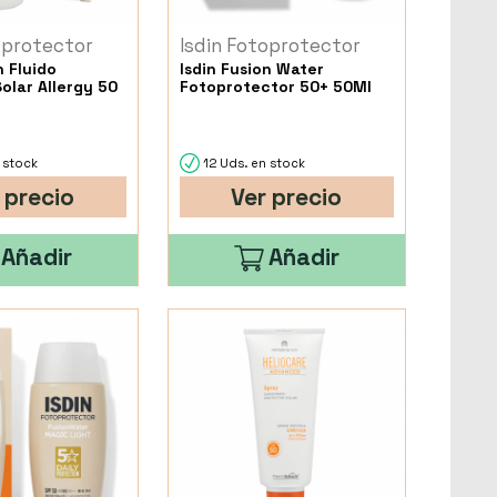
oprotector
Isdin Fotoprotector
n Fluido
Isdin Fusion Water
olar Allergy 50
Fotoprotector 50+ 50Ml
 stock
12 Uds. en stock
 precio
Ver precio
Añadir
Añadir