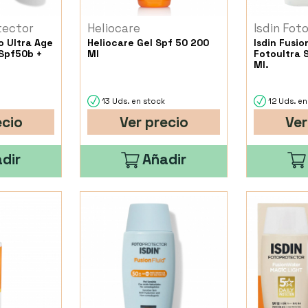
tector
Heliocare
Isdin Fot
o Ultra Age
Heliocare Gel Spf 50 200
Isdin Fusio
 Spf50b +
Ml
Fotoultra S
Ml.
13 Uds. en stock
12 Uds. en
ecio
Ver precio
Ver
dir
Añadir