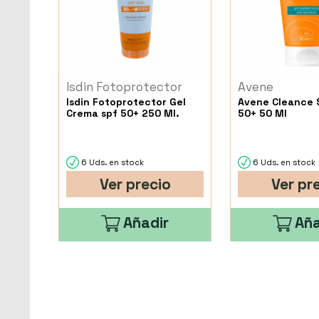
Isdin Fotoprotector
Avene
Isdin Fotoprotector Gel
Avene Cleance 
Crema spf 50+ 250 Ml.
50+ 50 Ml
6 Uds. en stock
6 Uds. en stock
Ver precio
Ver pr
Añadir
Aña