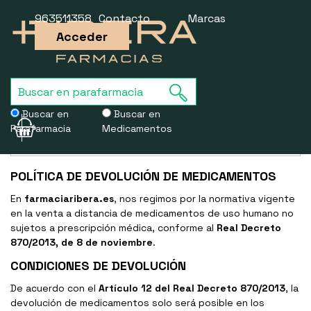
963511358
Contacto
Marcas
Acceder
Buscar en
Buscar en
Parafarmacia
Medicamentos
Usamos cookies para mejorar la experiencia de la web. Si sigues
navegando, aceptas nuestra
política de cookies
.
POLÍTICA DE DEVOLUCIÓN DE MEDICAMENTOS
En
farmaciaribera.es
, nos regimos por la normativa vigente
en la venta a distancia de medicamentos de uso humano no
sujetos a prescripción médica, conforme al
Real Decreto
870/2013, de 8 de noviembre
.
CONDICIONES DE DEVOLUCIÓN
De acuerdo con el
Artículo 12 del Real Decreto 870/2013
, la
devolución de medicamentos solo será posible en los