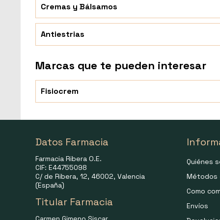
Cremas y Bálsamos
Antiestrias
Marcas que te pueden interesar
Fisiocrem
Datos Farmacia
Inform
Farmacia Ribera O.E.
Quiénes 
CIF: E44755098
C/ de Ribera, 12, 46002, Valencia
Métodos 
(España)
Como com
Titular Farmacia
Envíos
Carmen Gimeno Siscar.