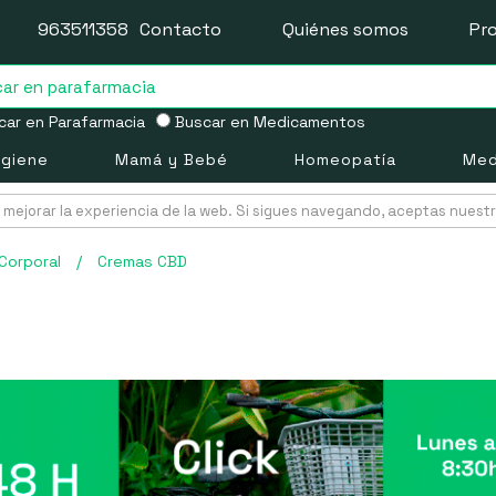
963511358
Contacto
Quiénes somos
Pr
ar en Parafarmacia
Buscar en Medicamentos
igiene
Mamá y Bebé
Homeopatía
Med
mejorar la experiencia de la web. Si sigues navegando, aceptas nuest
Corporal
/
Cremas CBD