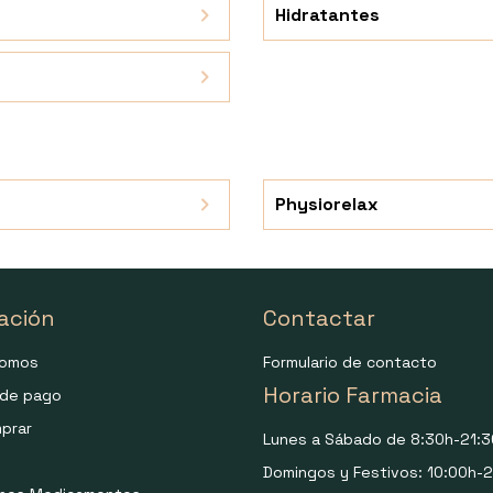
Hidratantes
Physiorelax
ación
Contactar
somos
Formulario de contacto
Horario Farmacia
de pago
prar
Lunes a Sábado de 8:30h-21:3
Domingos y Festivos: 10:00h-2