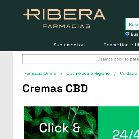
Busc
Suplementos
Cosmética e H
Usamos cookies para 
Farmacia Online
/
Cosmética e Higiene
/
Cuidado 
Cremas CBD