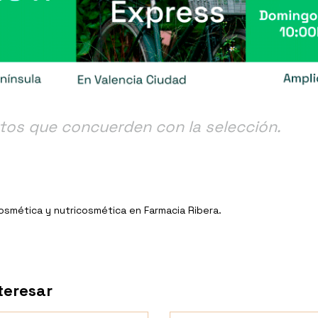
tos que concuerden con la selección.
Cosmética y nutricosmética en Farmacia Ribera.
teresar