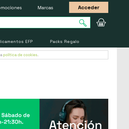
Acceder
omociones
Marcas
icamentos EFP
Packs Regalo
ra
política de cookies
.