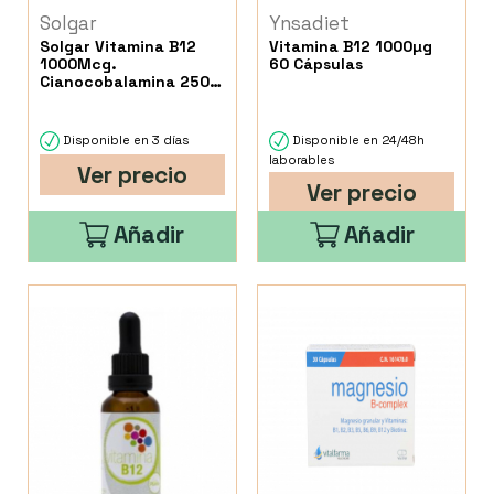
Solgar
Ynsadiet
Solgar Vitamina B12
Vitamina B12 1000µg
1000Mcg.
60 Cápsulas
Cianocobalamina 250
Comprimidos
Masticables
Disponible en 3 días
Disponible en 24/48h
laborables
Ver precio
Ver precio
Añadir
Añadir