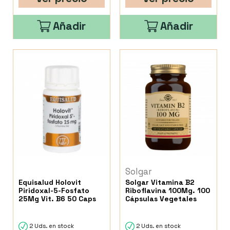
Añadir
Añadir
Solgar
Equisalud Holovit
Solgar Vitamina B2
Piridoxal-5-Fosfato
Riboflavina 100Mg. 100
25Mg Vit. B6 50 Caps
Cápsulas Vegetales
2 Uds. en stock
2 Uds. en stock