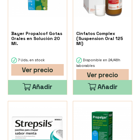
Bayer Propalcof Gotas
Cinfatos Complex
Orales en Solución 20
(Suspension Oral 125
Ml.
Ml)
7 Uds. en stock
Disponible en 24/48h
laborables
Ver precio
Ver precio
Añadir
Añadir