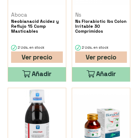
Aboca
Ns
Neobianacid Acidez y
Ns Florabiotic Ibs Colon
Reflujo 15 Comp
Irritable 30
Masticables
Comprimidos
2 Uds. en stock
2 Uds. en stock
Ver precio
Ver precio
Añadir
Añadir