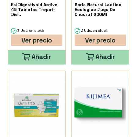
Esi Digestivaid Active
Soria Natural Lacticol
45 Tabletas Trepat-
Ecologico Jugo De
Diet.
Chucrut 200Ml
3 Uds. en stock
2 Uds. en stock
Ver precio
Ver precio
Añadir
Añadir