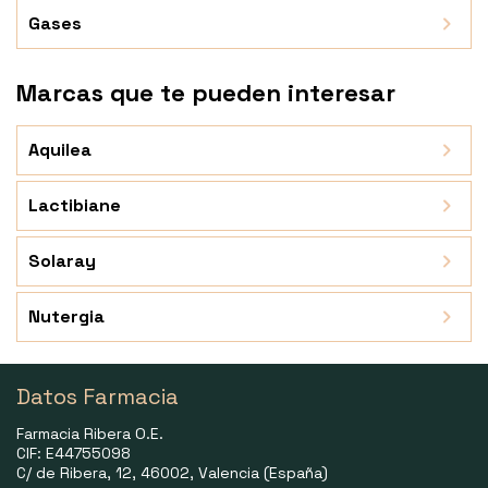
Gases
Marcas que te pueden interesar
Aquilea
Lactibiane
Solaray
Nutergia
Datos Farmacia
Farmacia Ribera O.E.
CIF: E44755098
C/ de Ribera, 12, 46002, Valencia (España)