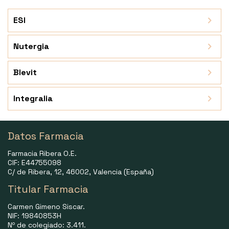
ESI
Nutergia
Blevit
Integralia
Datos Farmacia
Farmacia Ribera O.E.
CIF: E44755098
C/ de Ribera, 12, 46002, Valencia (España)
Titular Farmacia
Carmen Gimeno Siscar.
NIF: 19840853H
Nº de colegiado: 3.411.