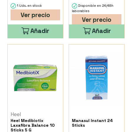
1 Uds. en stock
Disponible en 24/48h
laborables
Ver precio
Ver precio
Añadir
Añadir
Heel
Heel Medibiotix
Manasul Instant 24
Laxafibra Balance 10
Sticks
Sticks 5 G