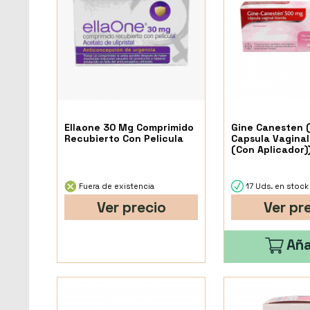
Ellaone 30 Mg Comprimido
Gine Canesten 
Recubierto Con Pelicula
Capsula Vaginal
(Con Aplicador)
Fuera de existencia
17 Uds. en stock
Ver precio
Ver pr
Aña