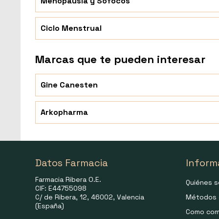
Menopausia y Sofocos
Ciclo Menstrual
Marcas que te pueden interesar
Gine Canesten
Arkopharma
Datos Farmacia
Inform
Farmacia Ribera O.E.
Quiénes 
CIF: E44755098
C/ de Ribera, 12, 46002, Valencia
Métodos 
(España)
Como com