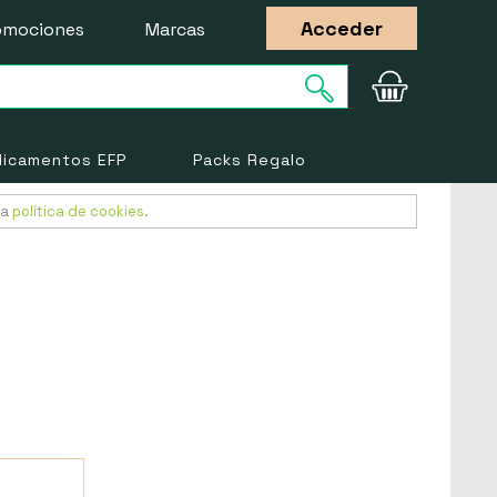
Acceder
omociones
Marcas
icamentos EFP
Packs Regalo
ra
política de cookies
.