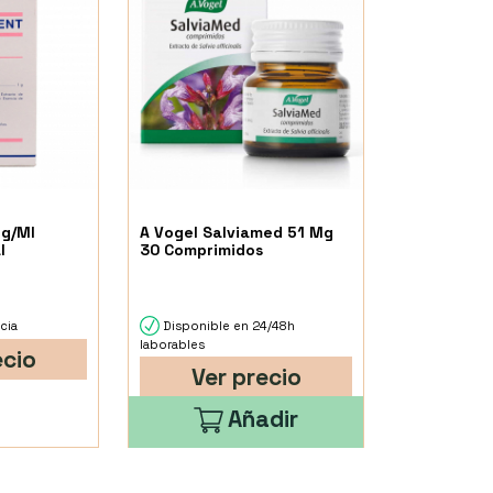
Mg/Ml
A Vogel Salviamed 51 Mg
l
30 Comprimidos
cia
Disponible en 24/48h
laborables
ecio
Ver precio
Añadir