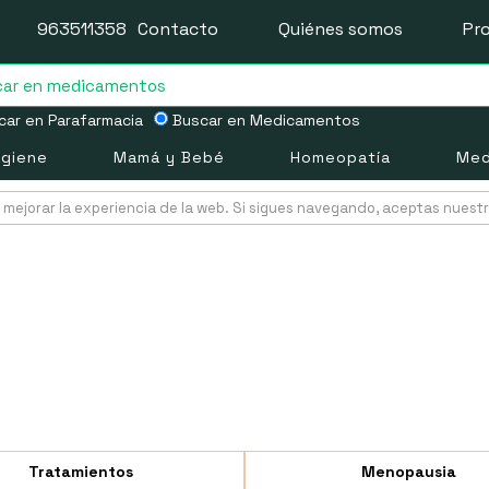
963511358
Contacto
Quiénes somos
Pr
ar en Parafarmacia
Buscar en Medicamentos
igiene
Mamá y Bebé
Homeopatía
Med
mejorar la experiencia de la web. Si sigues navegando, aceptas nuest
Tratamientos
Menopausia