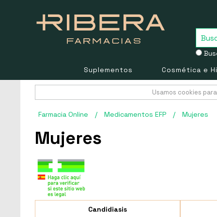
Busc
Suplementos
Cosmética e H
Usamos cookies para 
Farmacia Online
/
Medicamentos EFP
/
Mujeres
Mujeres
Candidiasis