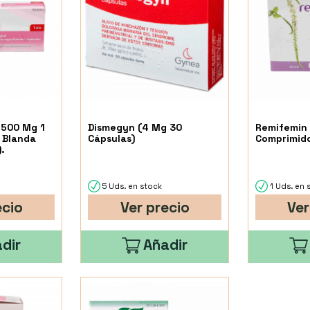
(500 Mg 1
Dismegyn (4 Mg 30
Remifemin
 Blanda
Cápsulas)
Comprimido
).
5 Uds. en stock
1 Uds. en 
ecio
Ver precio
Ver
dir
Añadir