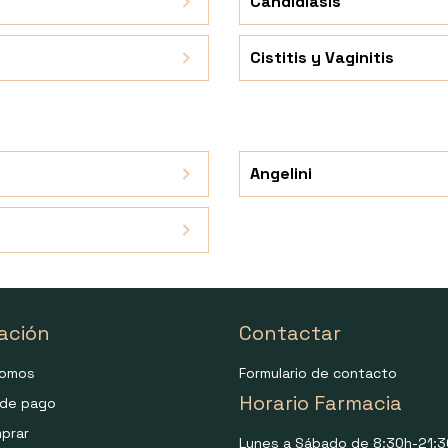
Candidiasis
Cistitis y Vaginitis
Angelini
ación
Contactar
somos
Formulario de contacto
Horario Farmacia
de pago
prar
Lunes a Sábado de 8:30h-21:3