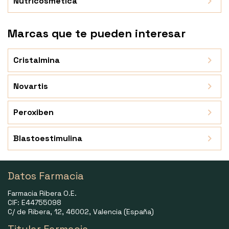
Nutricosmética
Marcas que te pueden interesar
Cristalmina
Novartis
Peroxiben
Blastoestimulina
Datos Farmacia
Farmacia Ribera O.E.
CIF: E44755098
C/ de Ribera, 12, 46002, Valencia (España)