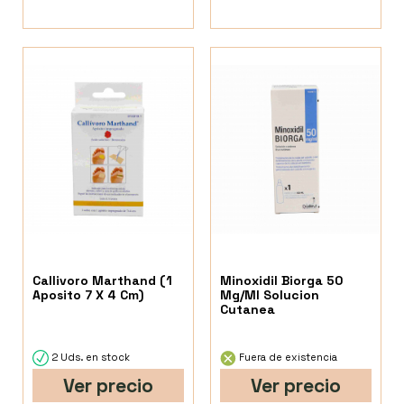
Callivoro Marthand (1
Minoxidil Biorga 50
Aposito 7 X 4 Cm)
Mg/Ml Solucion
Cutanea
2 Uds. en stock
Fuera de existencia
Ver precio
Ver precio