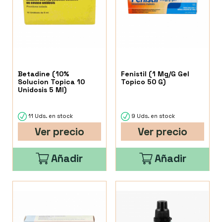
Betadine (10%
Fenistil (1 Mg/G Gel
Solucion Topica 10
Topico 50 G)
Unidosis 5 Ml)
11 Uds. en stock
9 Uds. en stock
Ver precio
Ver precio
Añadir
Añadir