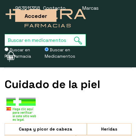
963511358
Contacto
Marcas
Acceder
Buscar en
Buscar en
Parafarmacia
Medicamentos
Usamos cookies para mejorar la experiencia de la web. Si sigues
navegando, aceptas nuestra
política de cookies
.
Cuidado de la piel
Caspa y picor de cabeza
Heridas