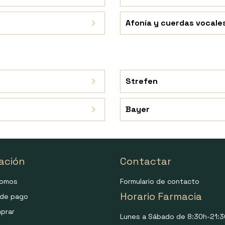
Afonía y cuerdas vocale
Strefen
Bayer
ación
Contactar
somos
Formulario de contacto
Horario Farmacia
de pago
prar
Lunes a Sábado de 8:30h-21:3