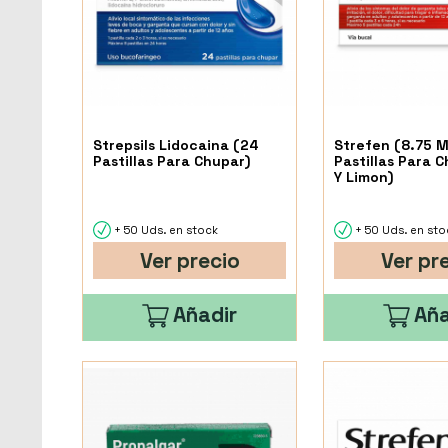
Strepsils Lidocaina (24
Strefen (8.75 M
Pastillas Para Chupar)
Pastillas Para 
Y Limon)
+ 50 Uds. en stock
+ 50 Uds. en sto
Ver precio
Ver pr
Añadir
Aña