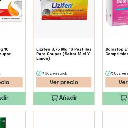
g 16
Lizifen 8,75 Mg 16 Pastillas
Dolostop E
Chupar
Para Chupar (Sabor Miel Y
Comprimido
Limón)
k
7 Uds. en stock
5 Uds. en 
ecio
Ver precio
Ver
dir
Añadir