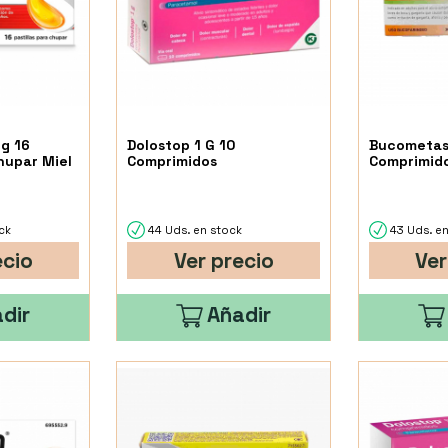
g 16
Dolostop 1 G 10
Bucometas
Chupar Miel
Comprimidos
Comprimido
ck
44 Uds. en stock
43 Uds. en
ecio
Ver precio
Ver
dir
Añadir