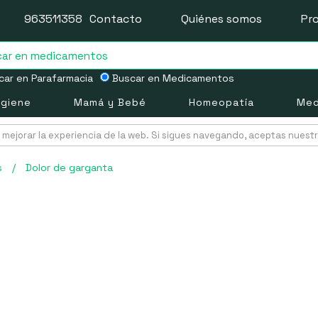
963511358
Contacto
Quiénes somos
Pr
ar en Parafarmacia
Buscar en Medicamentos
igiene
Mamá y Bebé
Homeopatía
Med
mejorar la experiencia de la web. Si sigues navegando, aceptas nuest
s
/
Dolor de garganta