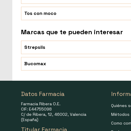
Tos con moco
Marcas que te pueden interesar
Strepsils
Bucomax
Datos Farmacia
Inform
Farmacia Ribera O.E.
Quiénes 
CIF: E44755098
C/ de Ribera, 12, 46002, Valencia
Métodos 
(España)
Como com
Titular Farmacia