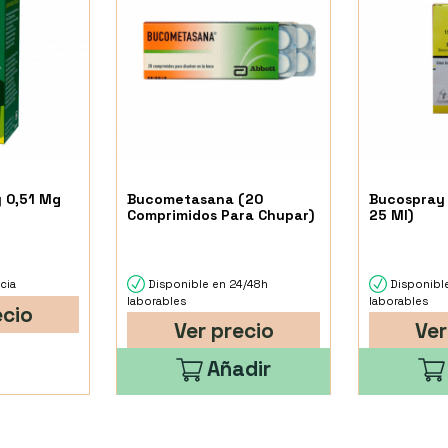
y 0,51 Mg
Bucometasana (20
Bucospray 
Comprimidos Para Chupar)
25 Ml)
cia
Disponible en 24/48h
Disponibl
laborables
laborables
ecio
Ver precio
Ver
Añadir