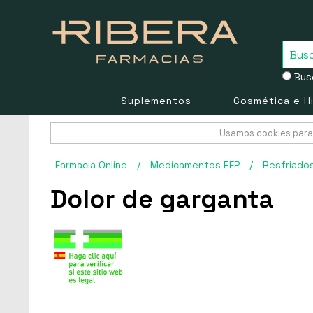
Busc
Suplementos
Cosmética e H
Usamos cookies para 
Farmacia Online
/
Medicamentos EFP
/
Resfriado
Dolor de garganta