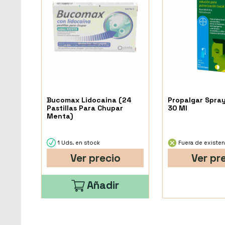
Bucomax Lidocaina (24
Propalgar Spra
Pastillas Para Chupar
30 Ml
Menta)
1 Uds. en stock
Fuera de existen
Ver precio
Ver pr
Añadir