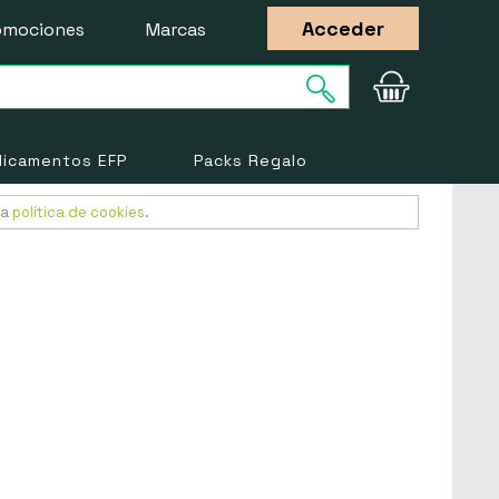
Acceder
omociones
Marcas
icamentos EFP
Packs Regalo
ra
política de cookies
.