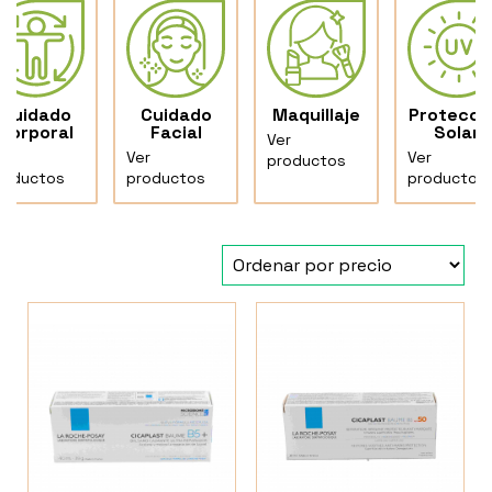
Cuidado
Cuidado
Maquillaje
Protecci
Corporal
Facial
Solar
Ver
er
Ver
Ver
productos
roductos
productos
productos