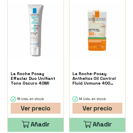
La Roche Posay
La Roche-Posay
Effaclar Duo Unifiant
Anthelios Oil Control
Tono Oscuro 40Ml
Fluid Uvmune 400
SPF50+ 50 Ml
15 Uds. en stock
14 Uds. en stock
Ver precio
Ver precio
Añadir
Añadir