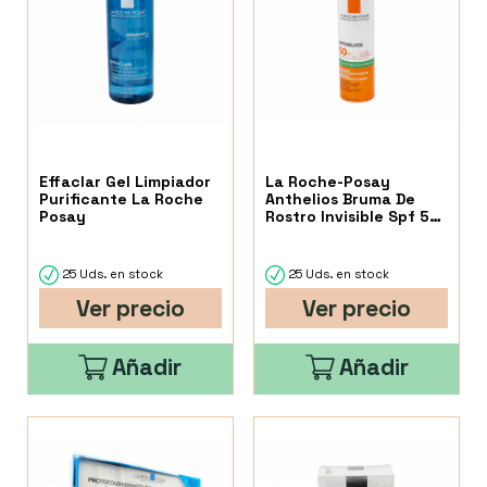
Effaclar Gel Limpiador
La Roche-Posay
Purificante La Roche
Anthelios Bruma De
Posay
Rostro Invisible Spf 50
75 Ml
25 Uds. en stock
25 Uds. en stock
Ver precio
Ver precio
Añadir
Añadir