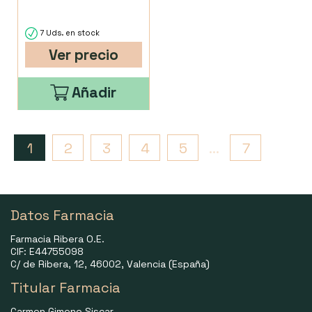
7 Uds. en stock
Ver precio
Añadir
1
2
3
4
5
...
7
Datos Farmacia
Farmacia Ribera O.E.
CIF: E44755098
C/ de Ribera, 12, 46002, Valencia (España)
Titular Farmacia
Carmen Gimeno Siscar.