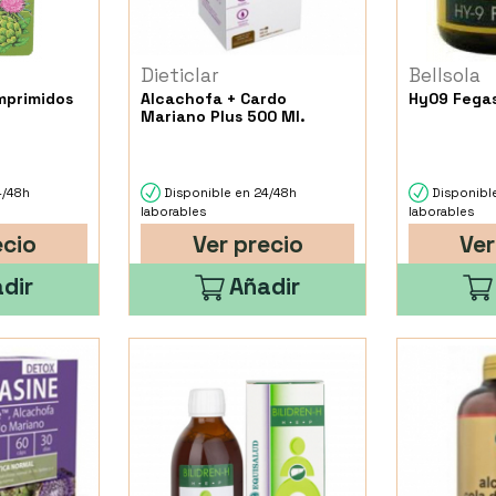
Dieticlar
Bellsola
mprimidos
Alcachofa + Cardo
Hy09 Fegas
Mariano Plus 500 Ml.
4/48h
Disponible en 24/48h
Disponibl
laborables
laborables
ecio
Ver precio
Ver
dir
Añadir