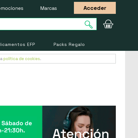
Acceder
omociones
Marcas
icamentos EFP
Packs Regalo
ra
política de cookies
.