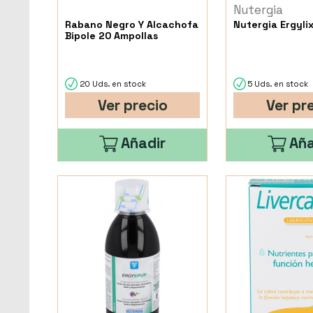
Nutergia
Rabano Negro Y Alcachofa
Nutergia Ergylix
Bipole 20 Ampollas
20 Uds. en stock
5 Uds. en stock
Ver precio
Ver pr
Añadir
Aña