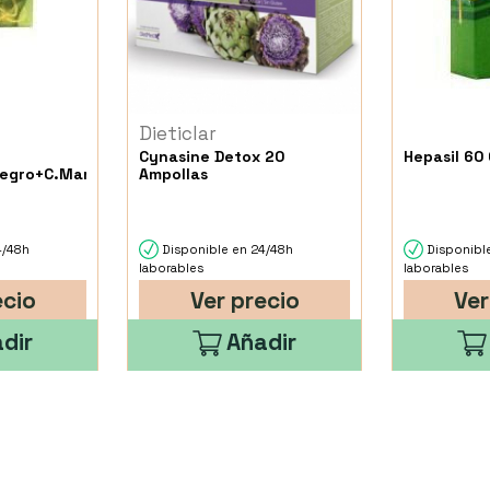
Dieticlar
Cynasine Detox 20
Hepasil 60
egro+C.Mariano)
Ampollas
4/48h
Disponible en 24/48h
Disponibl
laborables
laborables
ecio
Ver precio
Ver
dir
Añadir