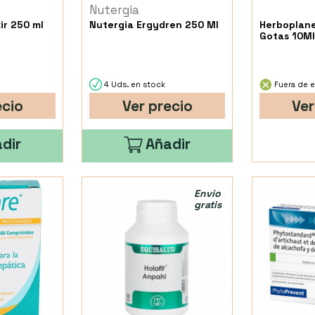
Nutergia
ir 250 ml
Nutergia Ergydren 250 Ml
Herboplane
Gotas 10Ml
4 Uds. en stock
Fuera de e
ecio
Ver precio
Ver
dir
Añadir
Envío
gratis