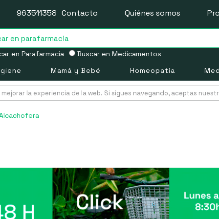
963511358
Contacto
Quiénes somos
Pr
ar en Parafarmacia
Buscar en Medicamentos
igiene
Mamá y Bebé
Homeopatía
Med
mejorar la experiencia de la web. Si sigues navegando, aceptas nuest
Alcachofera