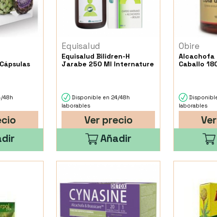
Equisalud
Obire
Equisalud Bilidren-H
Alcachofa 
 Cápsulas
Jarabe 250 Ml Internature
Caballo 18
4/48h
Disponible en 24/48h
Disponibl
laborables
laborables
ecio
Ver precio
Ver
dir
Añadir