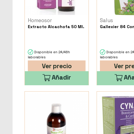
Homeosor
Salus
Extracto Alcachofa 50 Ml.
Gallexier 84 Co
Disponible en 24/48h
Disponible en 2
laborables
laborables
Ver precio
Ver pr
Añadir
Aña