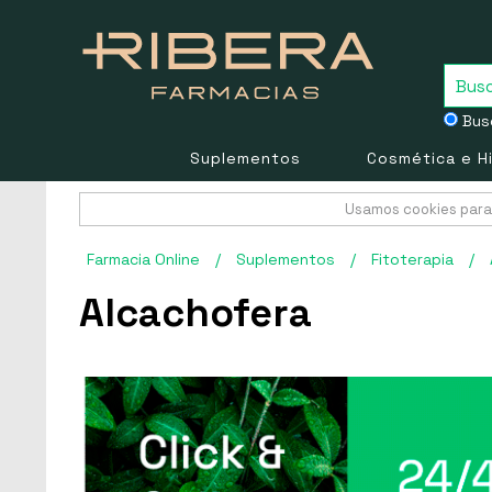
Busc
Suplementos
Cosmética e H
Usamos cookies para 
Farmacia Online
/
Suplementos
/
Fitoterapia
/
Alcachofera