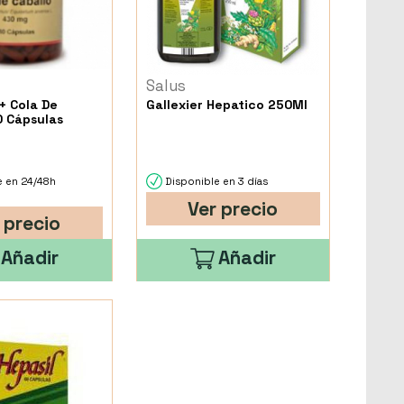
Salus
+ Cola De
Gallexier Hepatico 250Ml
0 Cápsulas
e en 24/48h
Disponible en 3 días
Ver precio
 precio
Añadir
Añadir