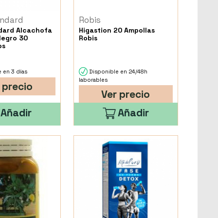
ndard
Robis
dard Alcachofa
Higastion 20 Ampollas
Negro 30
Robis
os
 en 3 días
Disponible en 24/48h
laborables
 precio
Ver precio
Añadir
Añadir