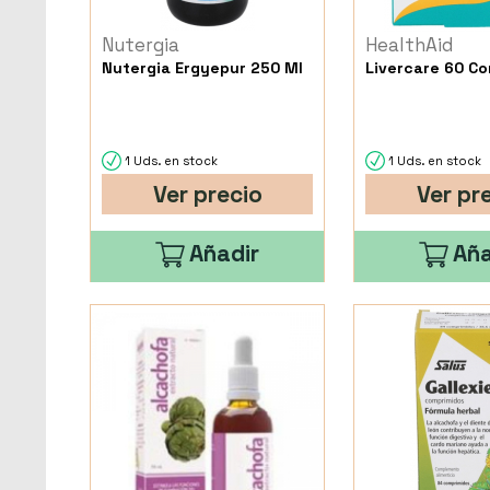
Nutergia
HealthAid
Nutergia Ergyepur 250 Ml
Livercare 60 C
1 Uds. en stock
1 Uds. en stock
Ver precio
Ver pr
Añadir
Aña