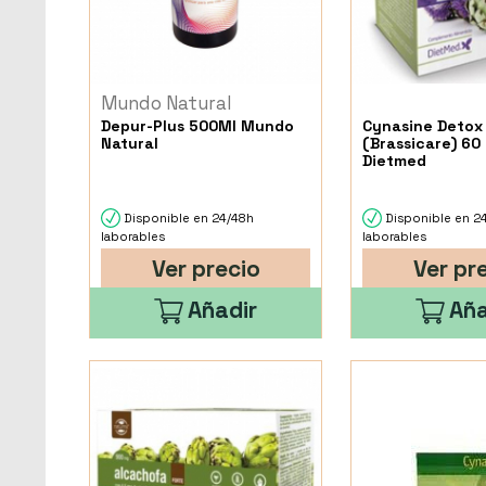
Mundo Natural
Depur-Plus 500Ml Mundo
Cynasine Detox
Natural
(Brassicare) 60
Dietmed
Disponible en 24/48h
Disponible en 2
laborables
laborables
Ver precio
Ver pr
Añadir
Aña