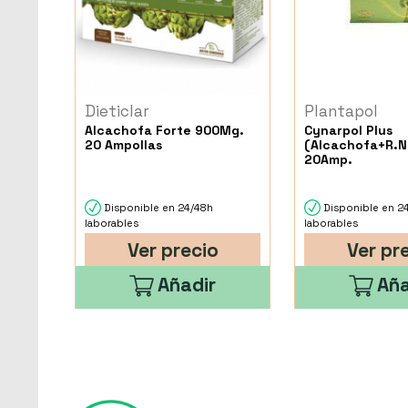
Dieticlar
Plantapol
Alcachofa Forte 900Mg.
Cynarpol Plus
20 Ampollas
(Alcachofa+R.N
20Amp.
Disponible en 24/48h
Disponible en 2
laborables
laborables
Ver precio
Ver pr
Añadir
Aña