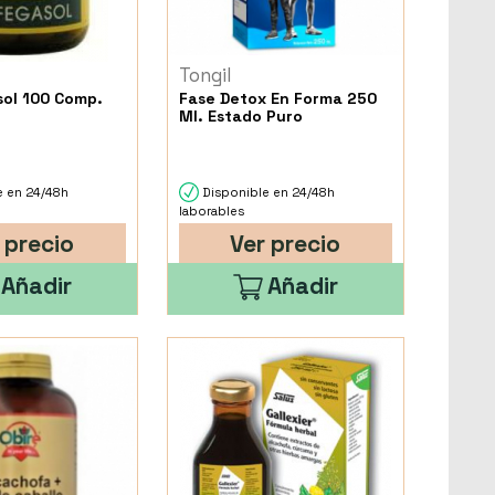
Tongil
ol 100 Comp.
Fase Detox En Forma 250
Ml. Estado Puro
e en 24/48h
Disponible en 24/48h
laborables
 precio
Ver precio
Añadir
Añadir