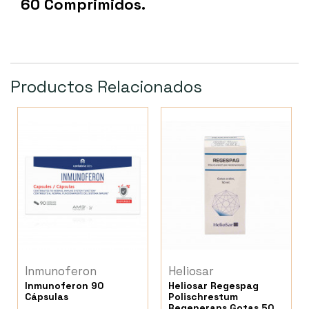
60 Comprimidos.
Productos Relacionados
Inmunoferon
Heliosar
Inmunoferon 90
Heliosar Regespag
Cápsulas
Polischrestum
Regenerans Gotas 50