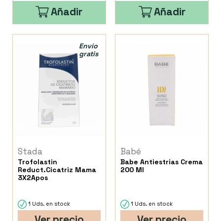
Añadir
Añadir
Envío
gratis
Stada
Babé
Trofolastin
Babe Antiestrias Crema
Reduct.Cicatriz Mama
200 Ml
3X2Apos
1 Uds. en stock
1 Uds. en stock
Ver precio
Ver precio