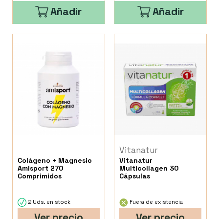
Añadir
Añadir
Vitanatur
Colágeno + Magnesio
Vitanatur
Amlsport 270
Multicollagen 30
Comprimidos
Cápsulas
2 Uds. en stock
Fuera de existencia
Ver precio
Ver precio