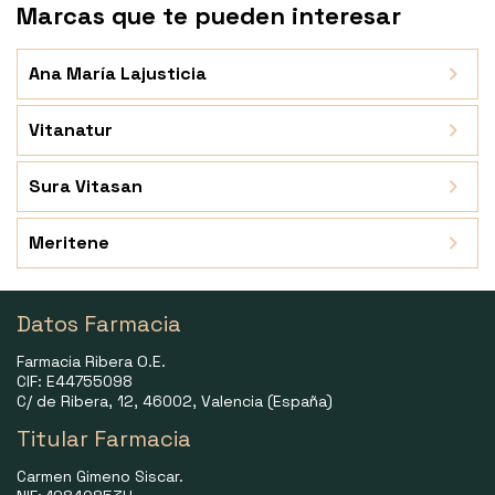
Marcas que te pueden interesar
Ana María Lajusticia
Vitanatur
Sura Vitasan
Meritene
Datos Farmacia
Farmacia Ribera O.E.
CIF: E44755098
C/ de Ribera, 12, 46002, Valencia (España)
Titular Farmacia
Carmen Gimeno Siscar.