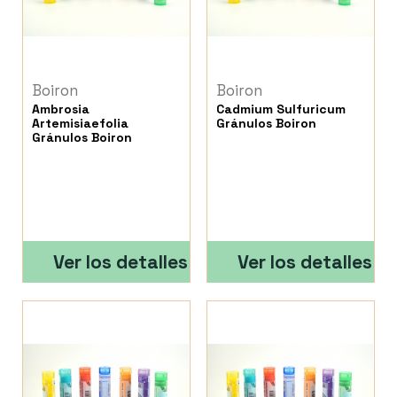
Boiron
Boiron
Ambrosia
Cadmium Sulfuricum
Artemisiaefolia
Gránulos Boiron
Gránulos Boiron
Ver los detalles
Ver los detalles