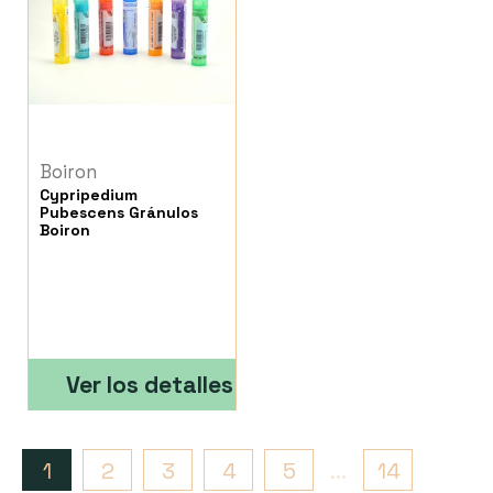
Boiron
Cypripedium
Pubescens Gránulos
Boiron
Ver los detalles
1
2
3
4
5
...
14