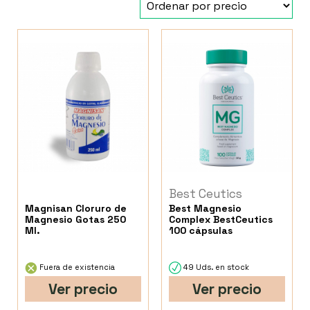
Best Ceutics
Magnisan Cloruro de
Best Magnesio
Magnesio Gotas 250
Complex BestCeutics
Ml.
100 cápsulas
Fuera de existencia
49 Uds. en stock
Ver precio
Ver precio