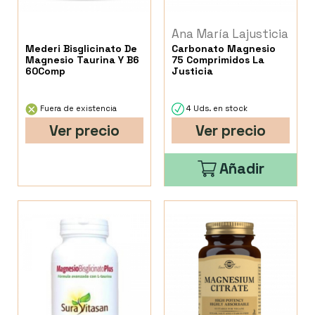
Ana María Lajusticia
Mederi Bisglicinato De
Carbonato Magnesio
Magnesio Taurina Y B6
75 Comprimidos La
60Comp
Justicia
Fuera de existencia
4 Uds. en stock
Ver precio
Ver precio
Añadir