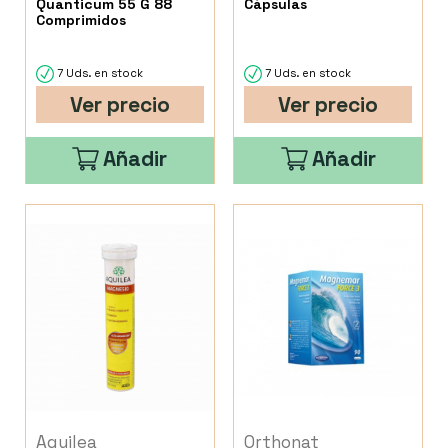
Quanticum 55 G 88
Cápsulas
Comprimidos
7 Uds. en stock
7 Uds. en stock
Ver precio
Ver precio
Añadir
Añadir
Aquilea
Orthonat