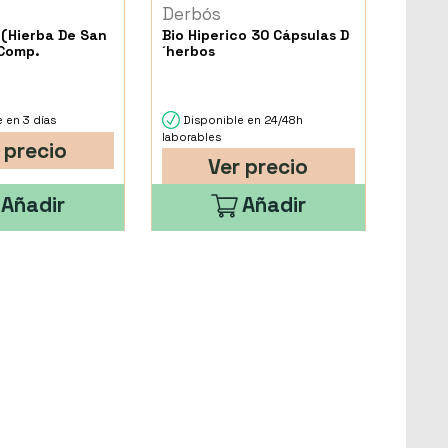
s
Derbós
(Hierba De San
Bio Hiperico 30 Cápsulas D
 Comp.
´herbos
 en 3 días
Disponible en 24/48h
laborables
 precio
Ver precio
Añadir
Añadir