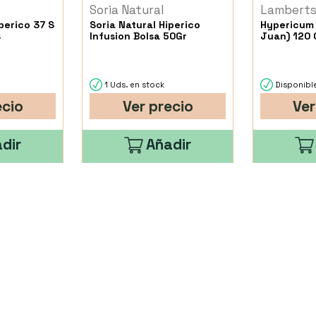
Soria Natural
Lambert
perico 37 S
Soria Natural Hiperico
Hypericum 
s
Infusion Bolsa 50Gr
Juan) 120
1 Uds. en stock
Disponible
ecio
Ver precio
Ver
dir
Añadir