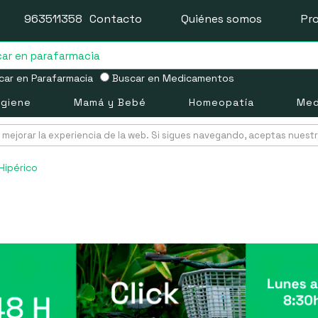
963511358
Contacto
Quiénes somos
Pr
ar en Parafarmacia
Buscar en Medicamentos
igiene
Mamá y Bebé
Homeopatía
Med
mejorar la experiencia de la web. Si sigues navegando, aceptas nuest
Hipérico