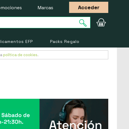
Acceder
omociones
Marcas
icamentos EFP
Packs Regalo
ra
política de cookies
.