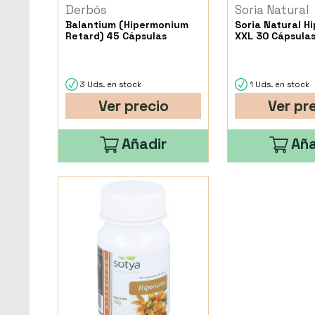
Derbós
Soria Natural
Balantium (Hipermonium
Soria Natural Hi
Retard) 45 Cápsulas
XXL 30 Cápsula
3 Uds. en stock
1 Uds. en stock
Ver precio
Ver pr
Añadir
Aña