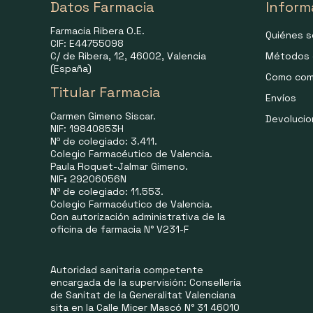
Datos Farmacia
Inform
Farmacia Ribera O.E.
Quiénes 
CIF: E44755098
C/ de Ribera, 12, 46002, Valencia
Métodos 
(España)
Como com
Titular Farmacia
Envíos
Carmen Gimeno Siscar.
Devoluci
NIF: 19840853H
Nº de colegiado: 3.411.
Colegio Farmacéutico de Valencia.
Paula Roquet-Jalmar Gimeno.
NIF
:
29206056N
Nº de colegiado: 11.553.
Colegio Farmacéutico de Valencia.
Con autorización administrativa de la
oficina de farmacia N° V231-F
Autoridad sanitaria competente
encargada de la supervisión: Consellería
de Sanitat de la Generalitat Valenciana
sita en la Calle Micer Mascó N° 31 46010