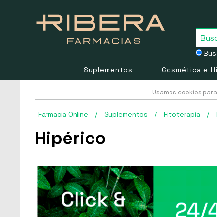
Busc
Suplementos
Cosmética e H
Usamos cookies para 
Farmacia Online
/
Suplementos
/
Fitoterapia
/
Hipérico