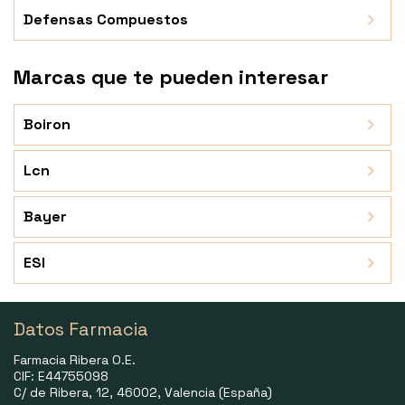
Defensas Compuestos
Marcas que te pueden interesar
Boiron
Lcn
Bayer
ESI
Datos Farmacia
Farmacia Ribera O.E.
CIF: E44755098
C/ de Ribera, 12, 46002, Valencia (España)