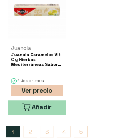
Juanola
Juanola Caramelos Vit
C y Hierbas
Mediterráneas Sabor
Limón
4 Uds. en stock
Ver precio
Añadir
1
2
3
4
5