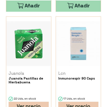
Añadir
Añadir
Juanola
Lcn
Juanola Pastillas de
Inmunorespir 90 Caps
Hierbabuena
22 Uds. en stock
17 Uds. en stock
Ver precio
Ver precio