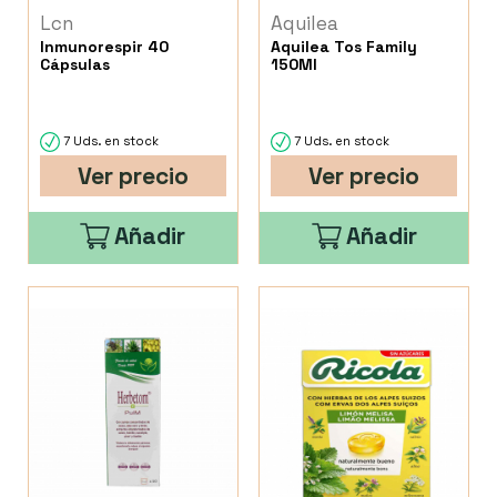
Lcn
Aquilea
Inmunorespir 40
Aquilea Tos Family
Cápsulas
150Ml
7 Uds. en stock
7 Uds. en stock
Ver precio
Ver precio
Añadir
Añadir