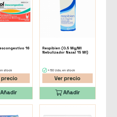
escongestivo 16
Respibien (0.5 Mg/Ml
Nebulizador Nasal 15 Ml)
en stock
+ 50 Uds. en stock
 precio
Ver precio
Añadir
Añadir