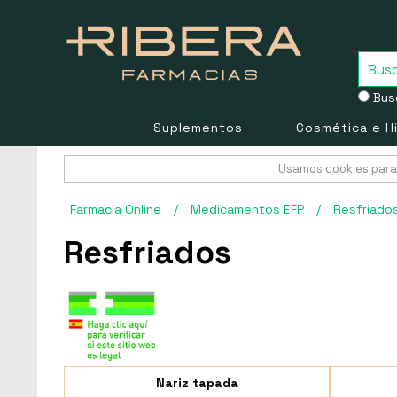
Busc
Suplementos
Cosmética e H
Usamos cookies para 
Farmacia Online
/
Medicamentos EFP
/
Resfriado
Resfriados
Nariz tapada