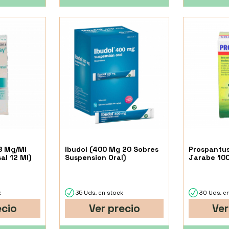
8 Mg/Ml
Ibudol (400 Mg 20 Sobres
Prospantus
al 12 Ml)
Suspension Oral)
Jarabe 100
k
35 Uds. en stock
30 Uds. en
ecio
Ver precio
Ver