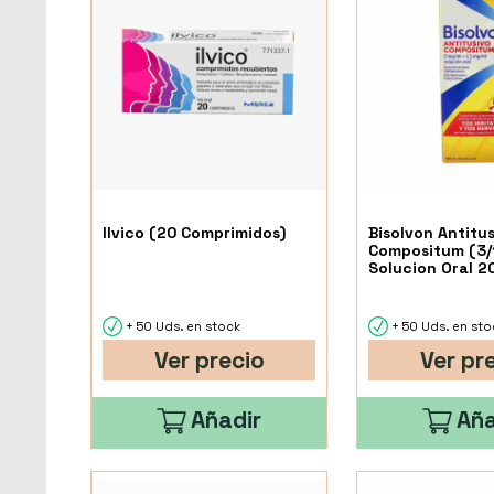
Ilvico (20 Comprimidos)
Bisolvon Antitu
Compositum (3/
Solucion Oral 2
+ 50 Uds. en stock
+ 50 Uds. en sto
Ver precio
Ver pr
Añadir
Aña