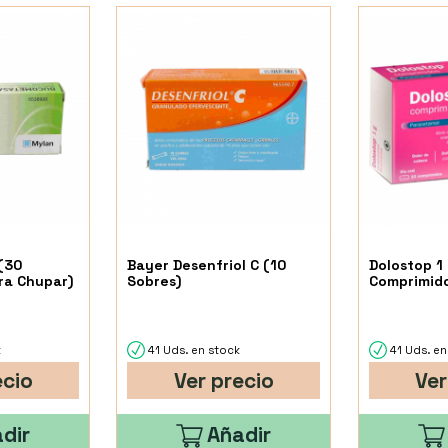
(30
Bayer Desenfriol C (10
Dolostop 1 
ra Chupar)
Sobres)
Comprimid
k
41 Uds. en stock
41 Uds. en
ecio
Ver precio
Ver
dir
Añadir