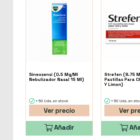
Sinexsensi (0.5 Mg/Ml
Strefen (8.75 M
Nebulizador Nasal 15 Ml)
Pastillas Para 
Y Limon)
+ 50 Uds. en stock
+ 50 Uds. en sto
Ver precio
Ver pr
Añadir
Aña