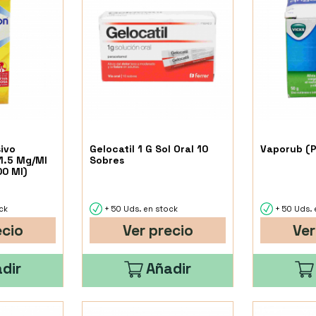
sivo
Gelocatil 1 G Sol Oral 10
Vaporub (
1.5 Mg/Ml
Sobres
00 Ml)
ck
+ 50 Uds. en stock
+ 50 Uds. 
ecio
Ver precio
Ver
dir
Añadir