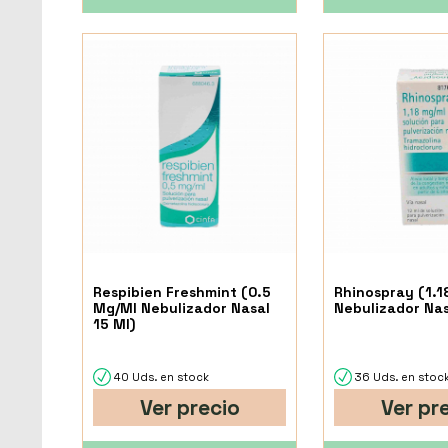
Respibien Freshmint (0.5
Rhinospray (1.1
Mg/Ml Nebulizador Nasal
Nebulizador Nas
15 Ml)
40 Uds. en stock
36 Uds. en stoc
Ver precio
Ver pr