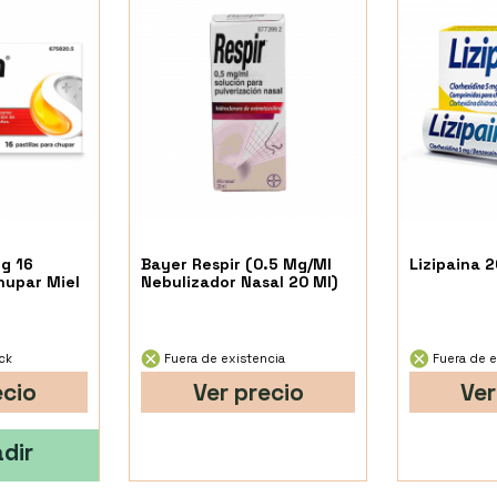
g 16
Bayer Respir (0.5 Mg/Ml
Lizipaina 
Chupar Miel
Nebulizador Nasal 20 Ml)
ck
Fuera de existencia
Fuera de e
ecio
Ver precio
Ver
dir