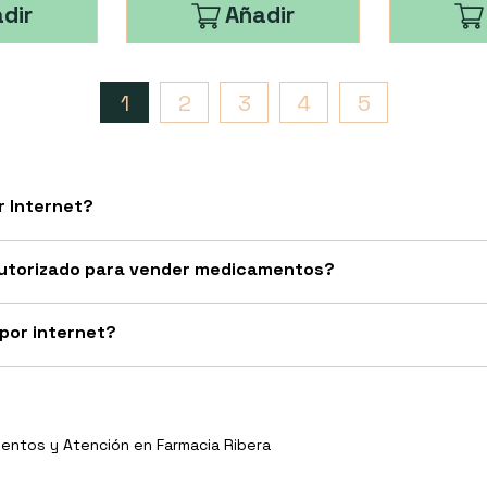
dir
Añadir
1
2
3
4
5
 Internet?
 autorizado para vender medicamentos?
or internet?
entos y Atención en Farmacia Ribera