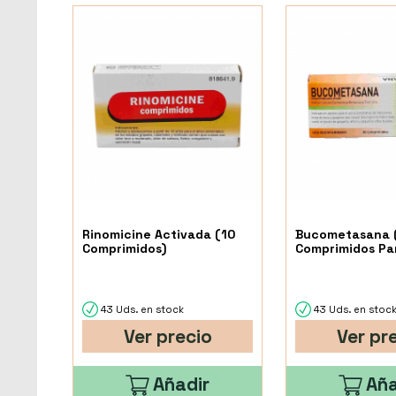
Rinomicine Activada (10
Bucometasana 
Comprimidos)
Comprimidos Pa
43 Uds. en stock
43 Uds. en stoc
Ver precio
Ver pr
Añadir
Aña