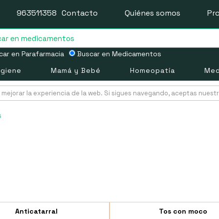
963511358
Contacto
Quiénes somos
Pr
ar en Parafarmacia
Buscar en Medicamentos
igiene
Mamá y Bebé
Homeopatía
Med
mejorar la experiencia de la web. Si sigues navegando, aceptas nuest
s
Anticatarral
Tos con moco