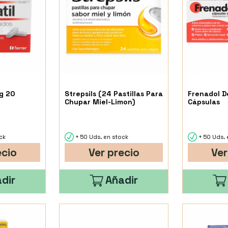
g 20
Strepsils (24 Pastillas Para
Frenadol D
Chupar Miel-Limon)
Cápsulas
ck
+ 50 Uds. en stock
+ 50 Uds. 
ecio
Ver precio
Ver
dir
Añadir