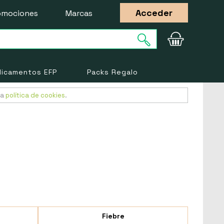
Acceder
omociones
Marcas
icamentos EFP
Packs Regalo
ra
política de cookies
.
Fiebre