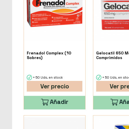
Frenadol Complex (10
Gelocatil 650 M
Sobres)
Comprimidos
+ 50 Uds. en stock
+ 50 Uds. en sto
Ver precio
Ver pr
Añadir
Aña