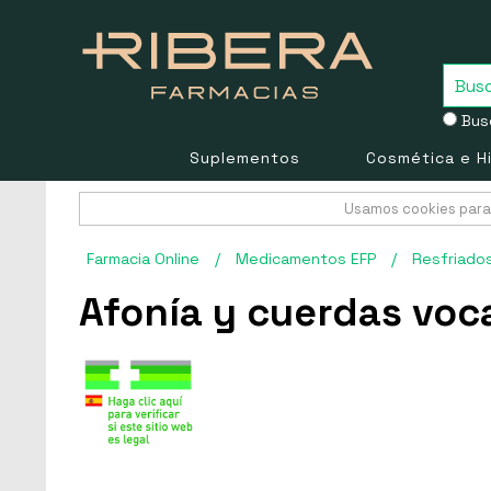
Busc
Suplementos
Cosmética e H
Usamos cookies para 
Farmacia Online
/
Medicamentos EFP
/
Resfriado
Afonía y cuerdas voc