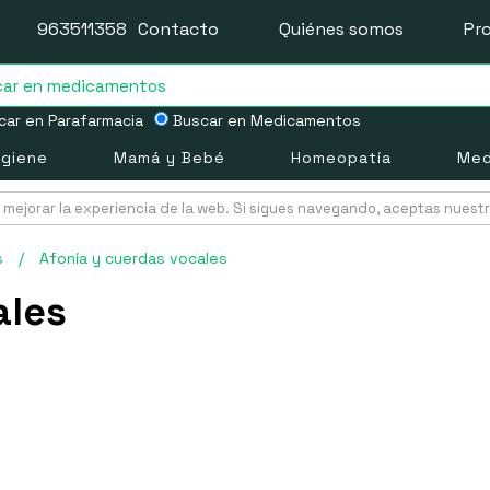
963511358
Contacto
Quiénes somos
Pr
ar en Parafarmacia
Buscar en Medicamentos
igiene
Mamá y Bebé
Homeopatía
Med
mejorar la experiencia de la web. Si sigues navegando, aceptas nuest
s
/
Afonía y cuerdas vocales
ales