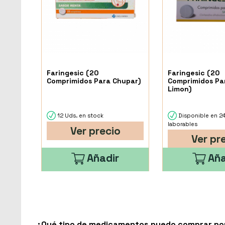
Faringesic (20
Faringesic (20
Comprimidos Para Chupar)
Comprimidos Pa
Limon)
12 Uds. en stock
Disponible en 2
laborables
Ver precio
Ver pr
Añadir
Aña
¿Qué tipo de medicamentos puedo comprar por