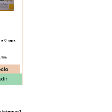
ra Chupar
4/48h
ecio
dir
 Internet?