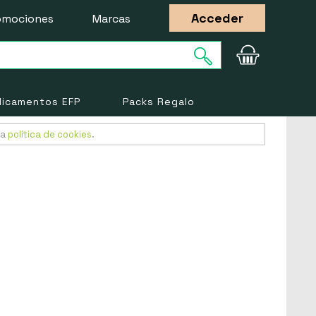
Acceder
omociones
Marcas
icamentos EFP
Packs Regalo
ra
política de cookies
.