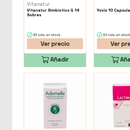
Vitanatur
Vitanatur Simbiotics G 14
Yovis 10 Capsul
Sobres
33 Uds. en stock
32 Uds. en stoc
Ver precio
Ver pr
Añadir
Aña