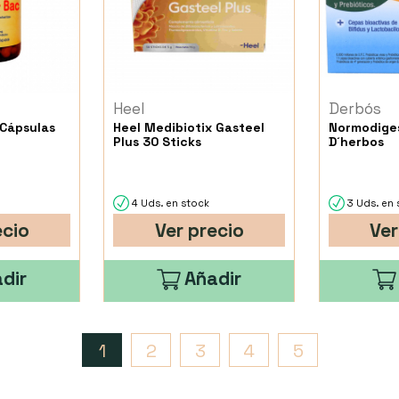
Heel
Derbós
 Cápsulas
Heel Medibiotix Gasteel
Normodiges
Plus 30 Sticks
D´herbos
4 Uds. en stock
3 Uds. en 
ecio
Ver precio
Ver
dir
Añadir
1
2
3
4
5