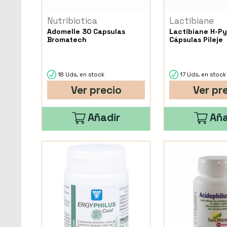
Nutribiotica
Lactibiane
Adomelle 30 Capsulas
Lactibiane H-P
Bromatech
Cápsulas Pileje
18 Uds. en stock
17 Uds. en stock
Ver precio
Ver pr
Añadir
Aña