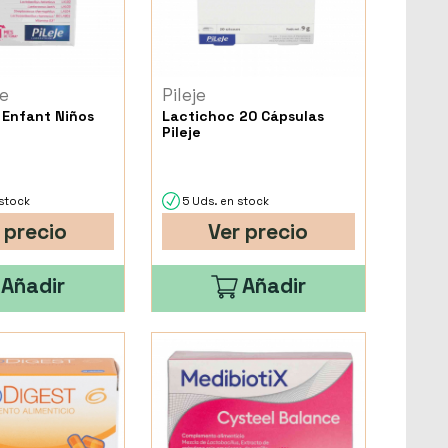
e
Pileje
 Enfant Niños
Lactichoc 20 Cápsulas
Pileje
stock
5 Uds. en stock
 precio
Ver precio
Añadir
Añadir