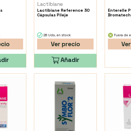
Lactibiane
as
Lactibiane Reference 30
Enterelle 
Cápsulas Pileje
Bromatech
k
28 Uds. en stock
Fuera de e
ecio
Ver precio
Ver
dir
Añadir