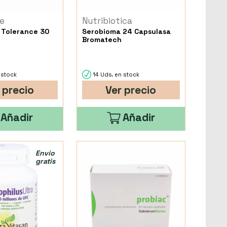
e
Nutribiotica
 Tolerance 30
Serobioma 24 Capsulasa
Bromatech
 stock
14 Uds. en stock
 precio
Ver precio
Añadir
Añadir
Envío
gratis