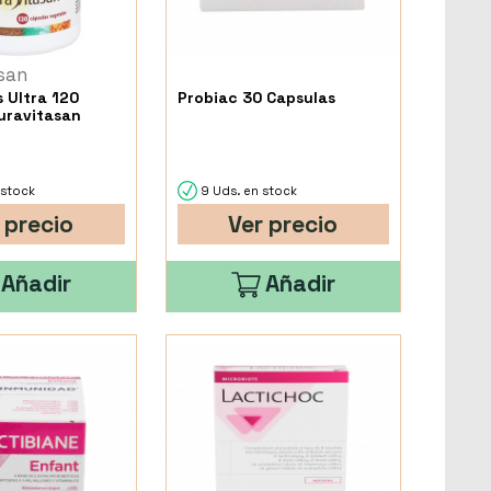
san
 Ultra 120
Probiac 30 Capsulas
uravitasan
 stock
9 Uds. en stock
 precio
Ver precio
Añadir
Añadir