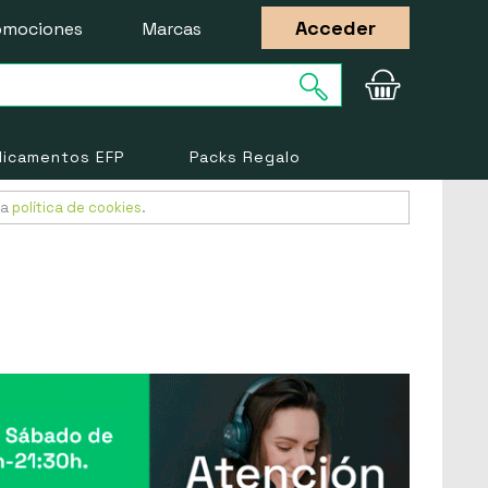
Acceder
omociones
Marcas
icamentos EFP
Packs Regalo
ra
política de cookies
.