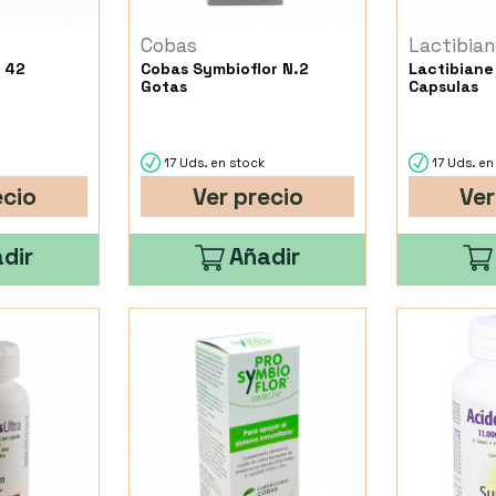
Cobas
Lactibian
y 42
Cobas Symbioflor N.2
Lactibiane
Gotas
Capsulas
17 Uds. en stock
17 Uds. en
ecio
Ver precio
Ver
dir
Añadir