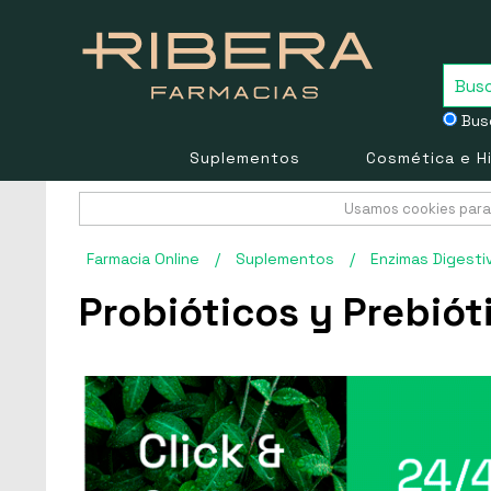
Busc
Suplementos
Cosmética e H
Usamos cookies para 
Farmacia Online
/
Suplementos
/
Enzimas Digesti
Probióticos y Prebiót