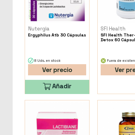
Nutergia
SFI Health
Ergyphilus Atb 30 Cápsulas
SFI Health Ther
Detox 60 Cápsu
8 Uds. en stock
Fuera de existen
Ver precio
Ver pr
Añadir