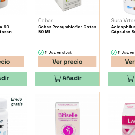
Cobas
Sura Vita
ra 60
Cobas Prosymbioflor Gotas
Acidophilus
itasan
50 Ml
Cápsulas S
11 Uds. en stock
11 Uds. en
ecio
Ver precio
Ver
dir
Añadir
Envío
gratis