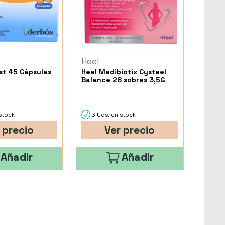
Heel
t 45 Cápsulas
Heel Medibiotix Cysteel
Balance 28 sobres 3,5G
stock
3 Uds. en stock
 precio
Ver precio
Añadir
Añadir