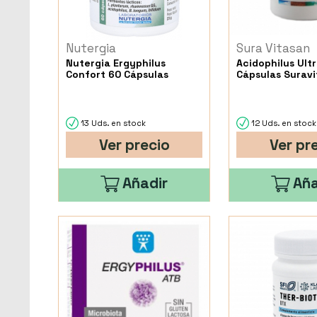
Nutergia
Sura Vitasan
Nutergia Ergyphilus
Acidophilus Ult
Confort 60 Cápsulas
Cápsulas Surav
13 Uds. en stock
12 Uds. en stock
Ver precio
Ver pr
Añadir
Aña