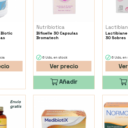
Nutribiotica
Lactibian
-Biotic
Bifiselle 30 Capsulas
Lactibiane
las
Bromatech
30 Sobres
cia
6 Uds. en stock
6 Uds. en 
ecio
Ver precio
Ver
Añadir
Envío
gratis