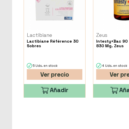
Lactibiane
Zeus
Lactibiane Référence 30
Intesty+Bac 90
Sobres
830 Mg. Zeus
5 Uds. en stock
4 Uds. en stock
Ver precio
Ver pr
Añadir
Aña