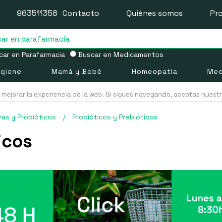
963511358
Contacto
Quiénes somos
Pr
ar en Parafarmacia
Buscar en Medicamentos
igiene
Mamá y Bebé
Homeopatía
Med
mejorar la experiencia de la web. Si sigues navegando, aceptas nuest
vas y Probióticos
/
Probióticos y Prebióticos
icos