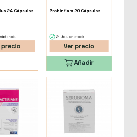
Plus 24 Cápsulas
Probinflam 20 Cápsulas
xistencia
21 Uds. en stock
 precio
Ver precio
Añadir