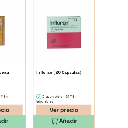
ceau
Infloran (20 Cápsulas)
4/48h
Disponible en 24/48h
laborables
ecio
Ver precio
dir
Añadir