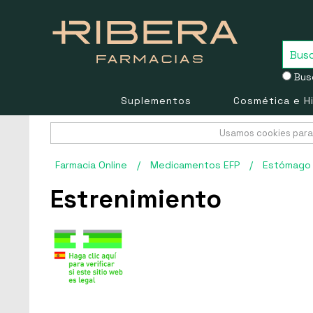
Busc
Suplementos
Cosmética e H
Usamos cookies para 
Farmacia Online
/
Medicamentos EFP
/
Estómago 
Estrenimiento