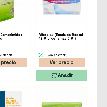
 Comprimidos
Micralax (Emulsion Rectal
s
12 Microenemas 5 Ml)
xistencia
21 Uds. en stock
 precio
Ver precio
Añadir