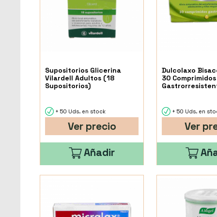
Supositorios Glicerina
Dulcolaxo Bisac
Vilardell Adultos (18
30 Comprimidos
Supositorios)
Gastrorresisten
+ 50 Uds. en stock
+ 50 Uds. en sto
Ver precio
Ver pr
Añadir
Aña