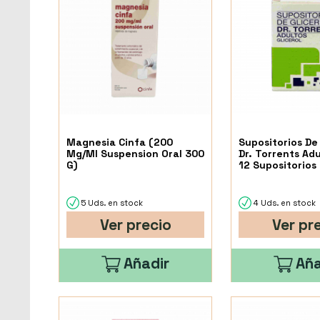
Magnesia Cinfa (200
Supositorios De
Mg/Ml Suspension Oral 300
Dr. Torrents Adu
G)
12 Supositorios
5 Uds. en stock
4 Uds. en stock
Ver precio
Ver pr
Añadir
Aña