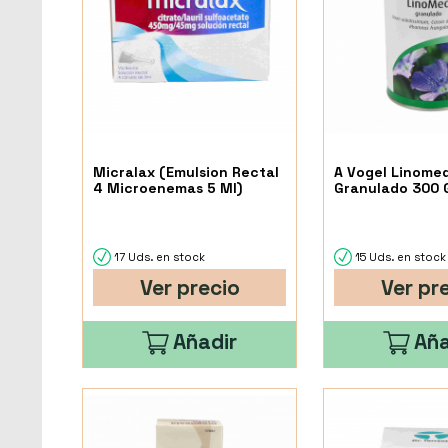
Micralax (Emulsion Rectal
A Vogel Linome
4 Microenemas 5 Ml)
Granulado 300 
17 Uds. en stock
15 Uds. en stock
Ver precio
Ver pr
Añadir
Aña