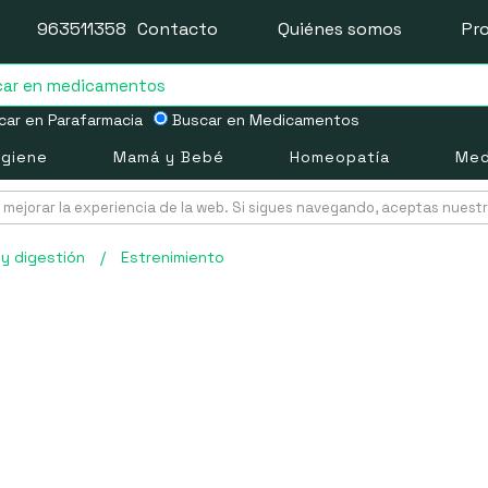
963511358
Contacto
Quiénes somos
Pr
ar en Parafarmacia
Buscar en Medicamentos
igiene
Mamá y Bebé
Homeopatía
Med
mejorar la experiencia de la web. Si sigues navegando, aceptas nuest
y digestión
/
Estrenimiento