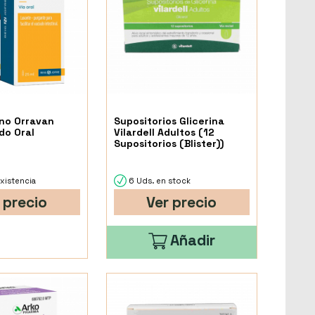
ino Orravan
Supositorios Glicerina
do Oral
Vilardell Adultos (12
Supositorios (Blister))
xistencia
6 Uds. en stock
 precio
Ver precio
Añadir