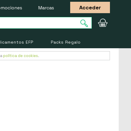
Acceder
omociones
Marcas
icamentos EFP
Packs Regalo
ra
política de cookies
.