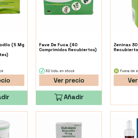
odilo (5 Mg
Fave De Fuca (40
Zeninas 30
Comprimidos Recubiertos)
Recubierto
tes)
ck
32 Uds. en stock
Fuera de e
ecio
Ver precio
Ver
dir
Añadir