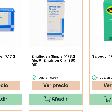
e (7.17 G
Emuliquen Simple (478.2
Salcedol (P
)
Mg/Ml Emulsion Oral 230
Ml)
1 Uds. en stock
1 Uds. en 
ecio
Ver precio
Ver
dir
Añadir