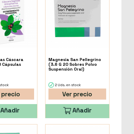
as Cáscara
Magnesia San Pellegrino
 Cápsulas
(3.6 G 20 Sobres Polvo
Suspensión Oral)
stock
2 Uds. en stock
 precio
Ver precio
Añadir
Añadir