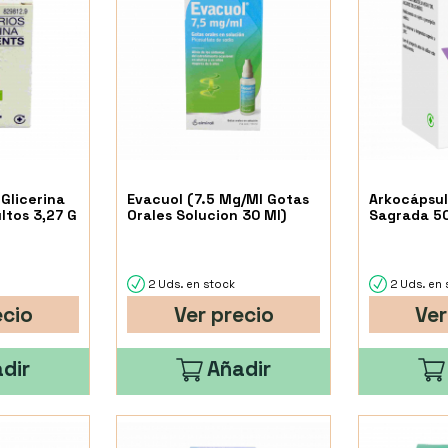
 Glicerina
Evacuol (7.5 Mg/Ml Gotas
Arkocápsul
ltos 3,27 G
Orales Solucion 30 Ml)
Sagrada 50
2 Uds. en stock
2 Uds. en 
ecio
Ver precio
Ver
dir
Añadir