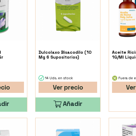
d
Dulcolaxo Bisacodilo (10
Aceite Ric
Gr
Mg 6 Supositorios)
1G/Ml Liqui
14 Uds. en stock
Fuera de e
ecio
Ver precio
Ver
dir
Añadir