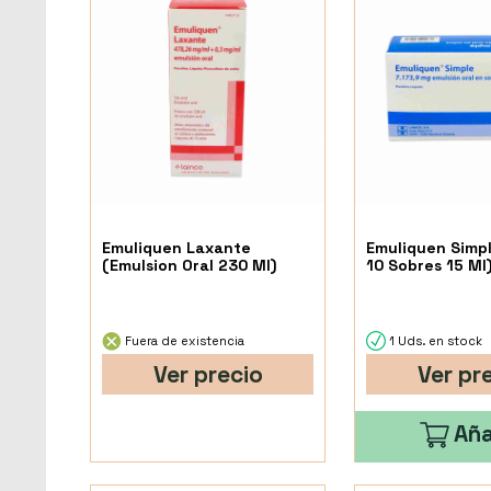
Emuliquen Laxante
Emuliquen Simpl
(Emulsion Oral 230 Ml)
10 Sobres 15 Ml
Fuera de existencia
1 Uds. en stock
Ver precio
Ver pr
Aña