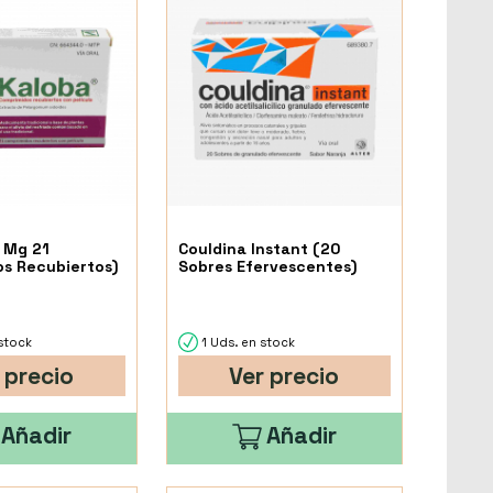
 Mg 21
Couldina Instant (20
s Recubiertos)
Sobres Efervescentes)
stock
1 Uds. en stock
 precio
Ver precio
Añadir
Añadir