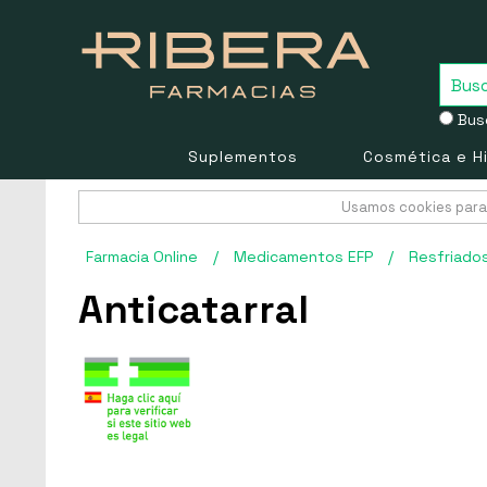
Busc
Suplementos
Cosmética e H
Usamos cookies para 
Farmacia Online
/
Medicamentos EFP
/
Resfriado
Anticatarral