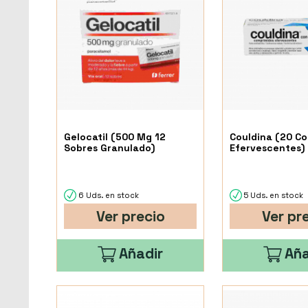
Gelocatil (500 Mg 12
Couldina (20 C
Sobres Granulado)
Efervescentes)
6 Uds. en stock
5 Uds. en stock
Ver precio
Ver pr
Añadir
Aña