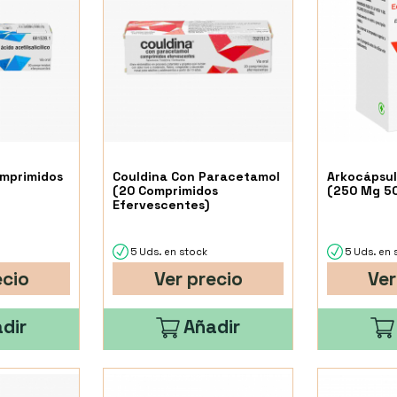
omprimidos
Couldina Con Paracetamol
Arkocápsul
(20 Comprimidos
(250 Mg 50
Efervescentes)
5 Uds. en stock
5 Uds. en 
ecio
Ver precio
Ver
dir
Añadir