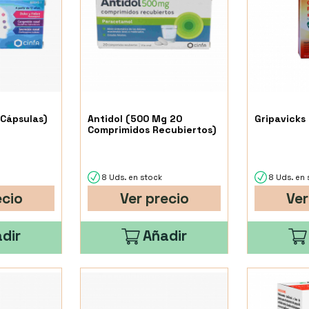
Cápsulas)
Antidol (500 Mg 20
Gripavicks
Comprimidos Recubiertos)
8 Uds. en stock
8 Uds. en 
ecio
Ver precio
Ver
dir
Añadir