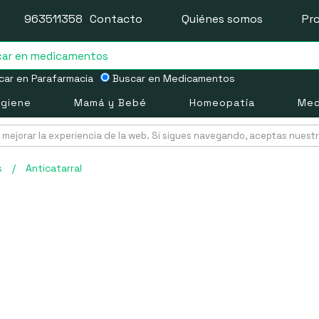
963511358
Contacto
Quiénes somos
Pr
ar en Parafarmacia
Buscar en Medicamentos
igiene
Mamá y Bebé
Homeopatía
Med
mejorar la experiencia de la web. Si sigues navegando, aceptas nuest
s
/
Anticatarral