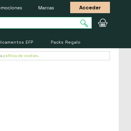
Acceder
omociones
Marcas
icamentos EFP
Packs Regalo
ra
política de cookies
.