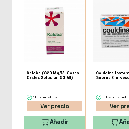
Kaloba (820 Mg/Ml Gotas
Couldina Instan
Orales Solucion 50 Ml)
Sobres Eferves
1 Uds. en stock
1 Uds. en stock
Ver precio
Ver pr
Añadir
Aña