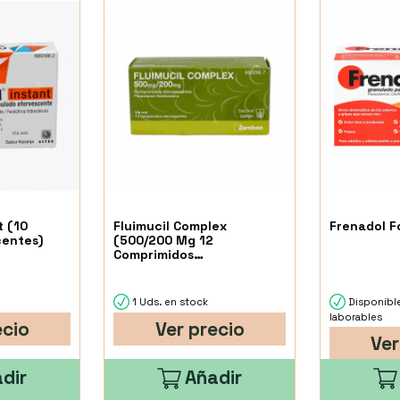
t (10
Fluimucil Complex
Frenadol F
centes)
(500/200 Mg 12
Comprimidos
Efervescentes)
1 Uds. en stock
Disponibl
laborables
ecio
Ver precio
Ver
dir
Añadir