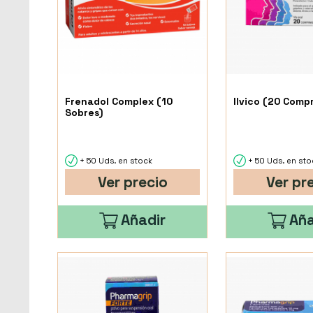
Frenadol Complex (10
Ilvico (20 Comp
Sobres)
+ 50 Uds. en stock
+ 50 Uds. en sto
Ver precio
Ver pr
Añadir
Aña