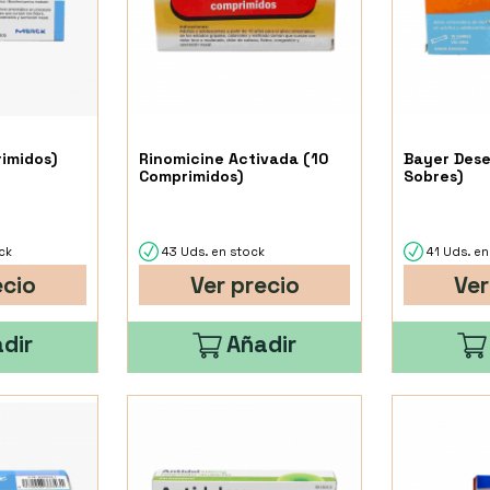
rimidos)
Rinomicine Activada (10
Bayer Dese
Comprimidos)
Sobres)
ck
43 Uds. en stock
41 Uds. en
ecio
Ver precio
Ver
dir
Añadir