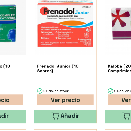
x (10
Frenadol Junior (10
Kaloba (20
Sobres)
Comprimido
2 Uds. en stock
2 Uds. en 
ecio
Ver precio
Ver
dir
Añadir