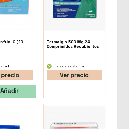
nfriol C (10
Termalgin 500 Mg 24
Comprimidos Recubiertos
 stock
Fuera de existencia
 precio
Ver precio
Añadir