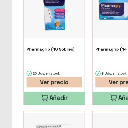
Pharmagrip (10 Sobres)
Pharmagrip (14 
20 Uds. en stock
9 Uds. en stock
Ver precio
Ver pr
Añadir
Aña