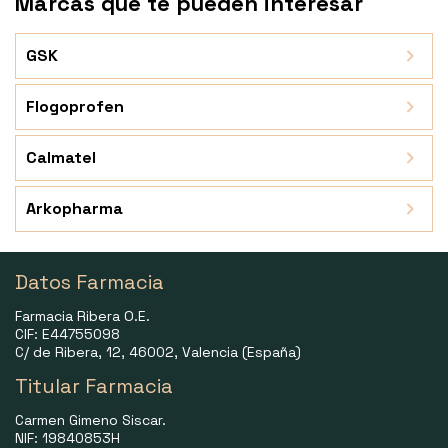
Marcas que te pueden interesar
GSK
Flogoprofen
Calmatel
Arkopharma
Datos Farmacia
Farmacia Ribera O.E.
CIF: E44755098
C/ de Ribera, 12, 46002, Valencia (España)
Titular Farmacia
Carmen Gimeno Siscar.
NIF: 19840853H