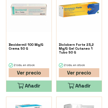
Bexidermil 100 Mg/G
Diclokern Forte 23,2
Crema 50 G
Mg/G Gel Cutaneo 1
Tubo 50 G
2 Uds. en stock
2 Uds. en stock
Ver precio
Ver precio
Añadir
Añadir