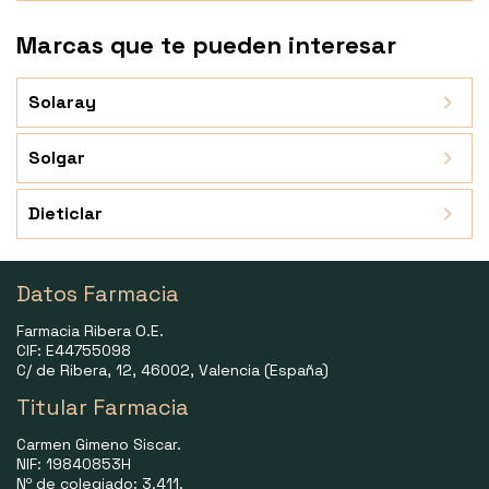
Marcas que te pueden interesar
Solaray
Solgar
Dieticlar
Datos Farmacia
Farmacia Ribera O.E.
CIF: E44755098
C/ de Ribera, 12, 46002, Valencia (España)
Titular Farmacia
Carmen Gimeno Siscar.
NIF: 19840853H
Nº de colegiado: 3.411.