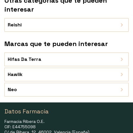
Otras categorías que te pueden
interesar
Reishi
Marcas que te pueden interesar
Hifas Da Terra
Hawlik
Neo
Datos Farmacia
Farmacia Ribera O.E.
CIF: E44755098
C/ de Ribera, 12, 46002, Valencia (España)