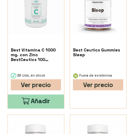
Best Vitamina C 1000
Best Ceutics Gummies
mg. con Zinc
Sleep
BestCeutics 100
Cápsulas
38 Uds. en stock
Fuera de existencia
Ver precio
Ver precio
Añadir