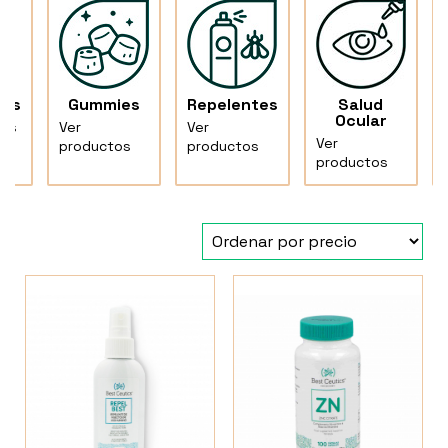
tos
Gummies
Repelentes
Salud
Ocular
tos
Ver
Ver
Ver
productos
productos
productos