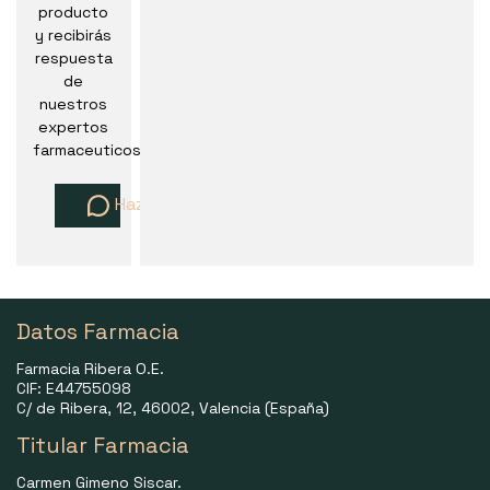
producto
y recibirás
respuesta
de
nuestros
expertos
farmaceuticos
Haz una pregunta
Datos Farmacia
Farmacia Ribera O.E.
CIF: E44755098
C/ de Ribera, 12, 46002, Valencia (España)
Titular Farmacia
Carmen Gimeno Siscar.