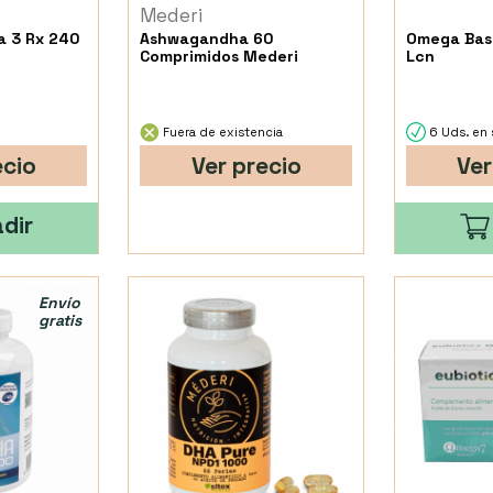
Mederi
 3 Rx 240
Ashwagandha 60
Omega Bas
Comprimidos Mederi
Lcn
Fuera de existencia
6 Uds. en 
ecio
Ver precio
Ver
dir
Envío
gratis