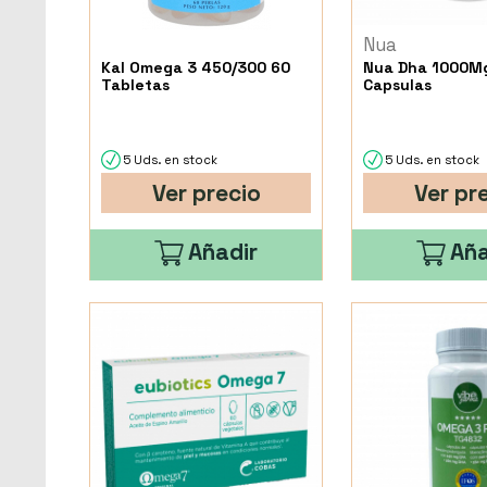
Nua
Kal Omega 3 450/300 60
Nua Dha 1000M
Tabletas
Capsulas
5 Uds. en stock
5 Uds. en stock
Ver precio
Ver pr
Añadir
Aña