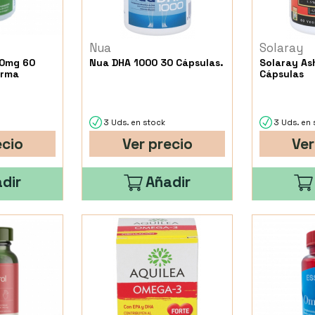
Nua
Solaray
mg 60
Nua DHA 1000 30 Cápsulas.
Solaray A
arma
Cápsulas
3 Uds. en stock
3 Uds. en 
ecio
Ver precio
Ver
dir
Añadir