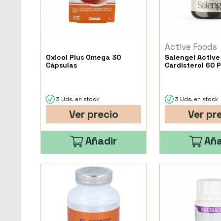
Active Foods
Oxicol Plus Omega 30
Salengei Active
Cápsulas
Cardisterol 60 P
3 Uds. en stock
3 Uds. en stock
Ver precio
Ver pr
Añadir
Aña