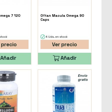
Omega 7 120
Oftan Macula Omega 90
Caps
stock
4 Uds. en stock
 precio
Ver precio
Añadir
Añadir
Envío
gratis