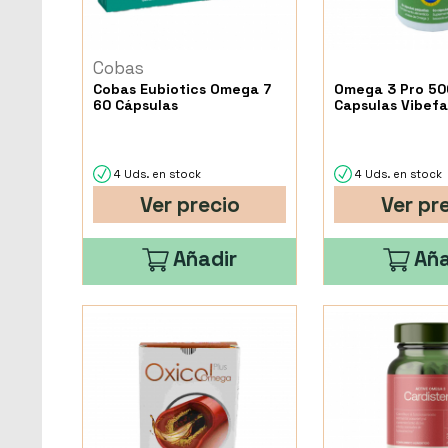
Cobas
Cobas Eubiotics Omega 7
Omega 3 Pro 500
60 Cápsulas
Capsulas Vibef
4 Uds. en stock
4 Uds. en stock
Ver precio
Ver pr
Añadir
Aña