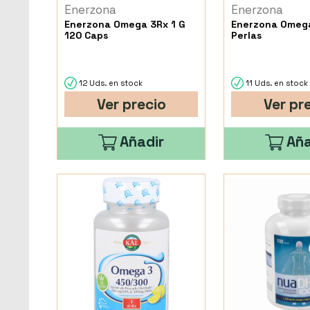
Enerzona
Enerzona
Enerzona Omega 3Rx 1 G
Enerzona Omega
120 Caps
Perlas
12 Uds. en stock
11 Uds. en stock
Ver precio
Ver pr
Añadir
Aña