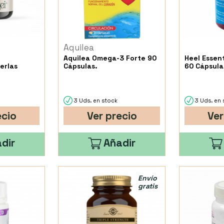
Aquilea
Aquilea Omega-3 Forte 90
Heel Essen
erlas
Cápsulas.
60 Cápsula
3 Uds. en stock
3 Uds. en 
ecio
Ver precio
Ver
dir
Añadir
Envío
gratis