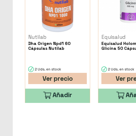
Nutilab
Equisalud
Dha Origen Npd1 60
Equisalud Holo
Cápsulas Nutilab
Glicina 50 Cáps
2 Uds. en stock
2 Uds. en stock
Ver precio
Ver pr
Añadir
Aña