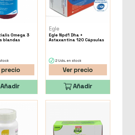
Egle
tialis Omega 3
Egle Npd1 Dha +
s blandas
Astaxantina 120 Cápsulas
stock
2 Uds. en stock
 precio
Ver precio
Añadir
Añadir