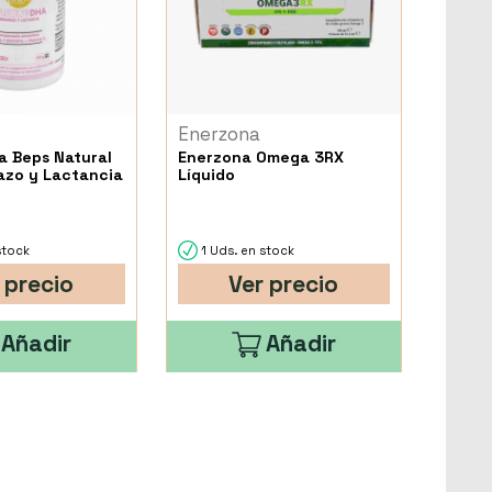
Enerzona
 Beps Natural
Enerzona Omega 3RX
azo y Lactancia
Líquido
stock
1 Uds. en stock
 precio
Ver precio
Añadir
Añadir