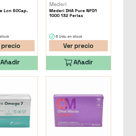
Mederi
e Lcn 60Cap.
Mederi DHA Pure NPD1
1000 132 Perlas
stock
6 Uds. en stock
 precio
Ver precio
Añadir
Añadir