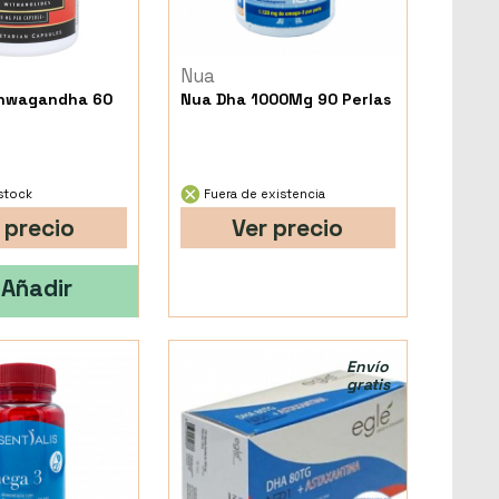
Nua
shwagandha 60
Nua Dha 1000Mg 90 Perlas
stock
Fuera de existencia
 precio
Ver precio
Añadir
Envío
gratis