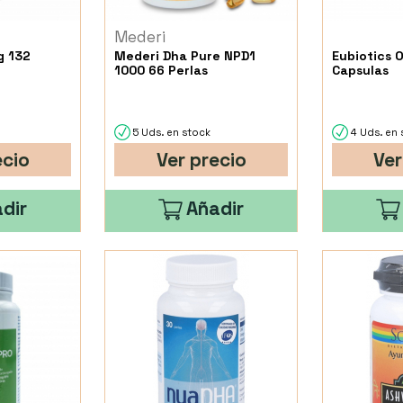
Mederi
g 132
Mederi Dha Pure NPD1
Eubiotics 
1000 66 Perlas
Capsulas
5 Uds. en stock
4 Uds. en 
ecio
Ver precio
Ver
dir
Añadir