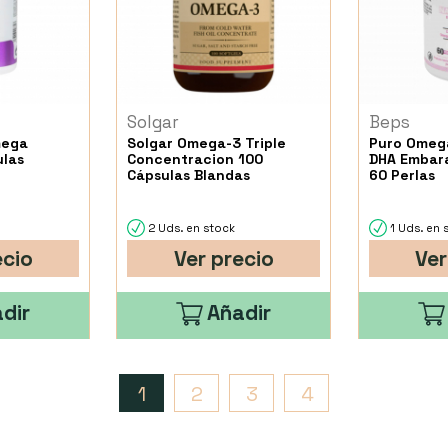
Solgar
Beps
mega
Solgar Omega-3 Triple
Puro Omega
ulas
Concentracion 100
DHA Embar
Cápsulas Blandas
60 Perlas
2 Uds. en stock
1 Uds. en 
ecio
Ver precio
Ver
dir
Añadir
1
2
3
4