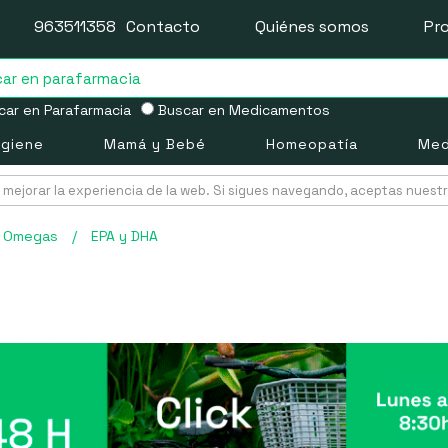
963511358
Contacto
Quiénes somos
Pr
ar en Parafarmacia
Buscar en Medicamentos
igiene
Mamá y Bebé
Homeopatía
Med
mejorar la experiencia de la web. Si sigues navegando, aceptas nuest
y Omegas
/
EPA y DHA