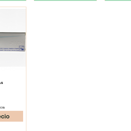
as
cia
ecio