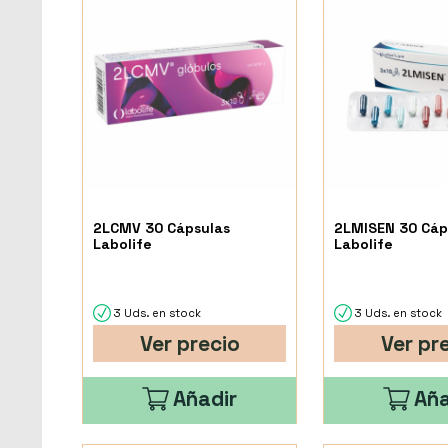
2LCMV 30 Cápsulas
2LMISEN 30 Cáp
Labolife
Labolife
3 Uds. en stock
3 Uds. en stock
Ver precio
Ver pr
Añadir
Aña