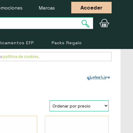
Acceder
omociones
Marcas
icamentos EFP
Packs Regalo
ra
política de cookies
.