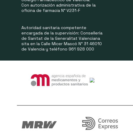
Con autorización administrativa de la
oficina de farmacia N° V231-F
Autoridad sanitaria competente
encargada de la supervisión: Consellería
de Sanitat de la Generalitat Valenciana
sita en la Calle Micer Mascó N° 31 46010
de Valencia y teléfono 961 928 000