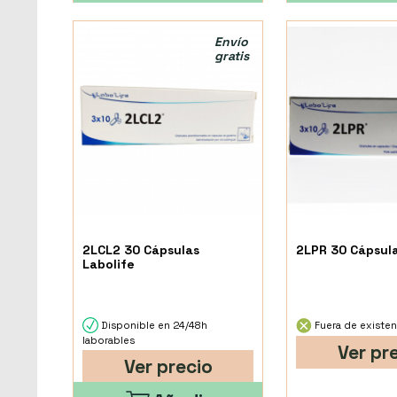
Envío
gratis
2LCL2 30 Cápsulas
2LPR 30 Cápsul
Labolife
Disponible en 24/48h
Fuera de existen
laborables
Ver pr
Ver precio