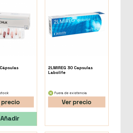
Cápsulas
2LMIREG 30 Capsulas
Labolife
stock
Fuera de existencia
 precio
Ver precio
Añadir