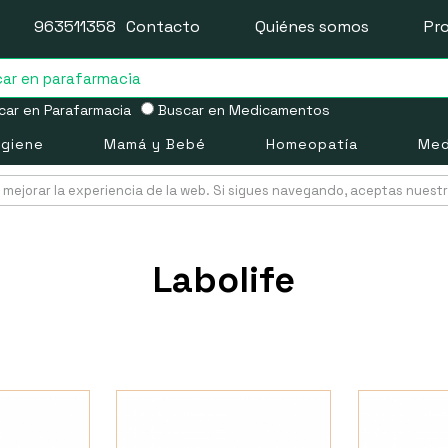
963511358
Contacto
Quiénes somos
Pr
ar en Parafarmacia
Buscar en Medicamentos
igiene
Mamá y Bebé
Homeopatía
Med
mejorar la experiencia de la web. Si sigues navegando, aceptas nuest
Labolife