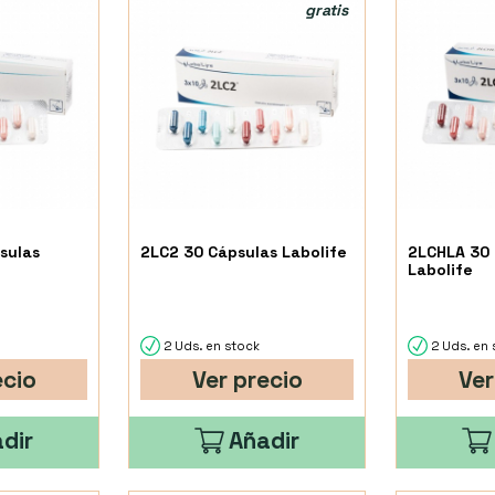
gratis
sulas
2LC2 30 Cápsulas Labolife
2LCHLA 30 
Labolife
2 Uds. en stock
2 Uds. en 
ecio
Ver precio
Ver
dir
Añadir