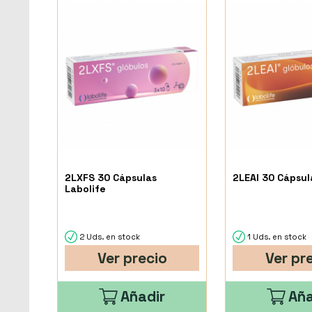
2LXFS 30 Cápsulas
2LEAI 30 Cápsul
Labolife
2 Uds. en stock
1 Uds. en stock
Ver precio
Ver pr
Añadir
Aña