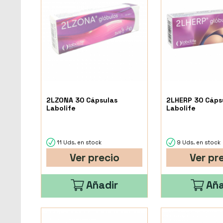
2LZONA 30 Cápsulas
2LHERP 30 Cáps
Labolife
Labolife
11 Uds. en stock
9 Uds. en stock
Ver precio
Ver pr
Añadir
Aña