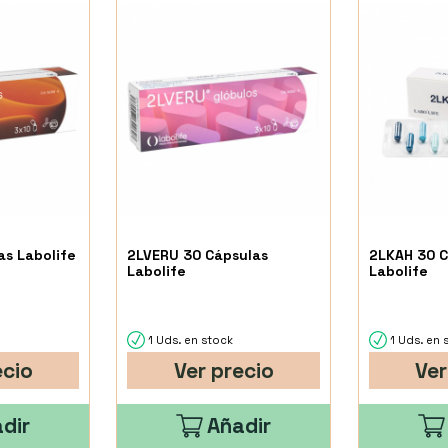
as Labolife
2LVERU 30 Cápsulas
2LKAH 30 C
Labolife
Labolife
1 Uds. en stock
1 Uds. en 
ecio
Ver precio
Ver
dir
Añadir