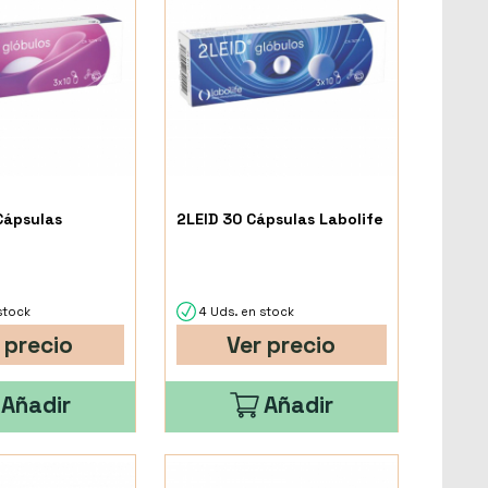
Cápsulas
2LEID 30 Cápsulas Labolife
stock
4 Uds. en stock
 precio
Ver precio
Añadir
Añadir