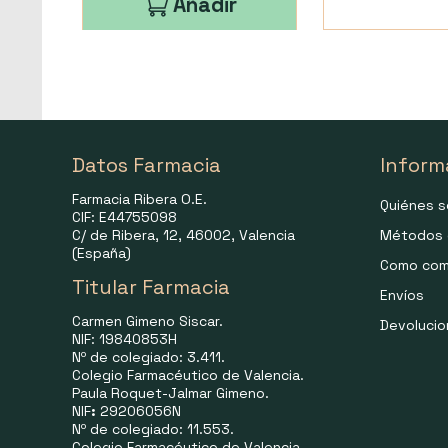
Añadir
Datos Farmacia
Inform
Farmacia Ribera O.E.
Quiénes 
CIF: E44755098
C/ de Ribera, 12, 46002, Valencia
Métodos 
(España)
Como com
Titular Farmacia
Envíos
Carmen Gimeno Siscar.
Devoluci
NIF: 19840853H
Nº de colegiado: 3.411.
Colegio Farmacéutico de Valencia.
Paula Roquet-Jalmar Gimeno.
NIF
:
29206056N
Nº de colegiado: 11.553.
Colegio Farmacéutico de Valencia.