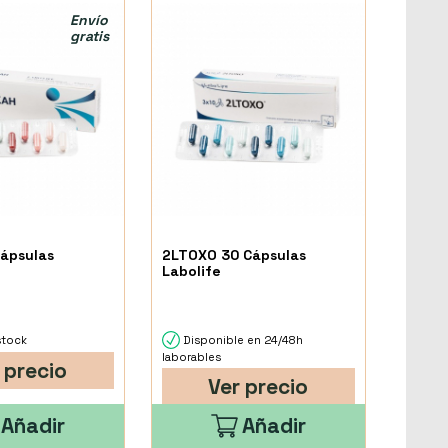
Envío
gratis
ápsulas
2LTOXO 30 Cápsulas
Labolife
stock
Disponible en 24/48h
laborables
 precio
Ver precio
Añadir
Añadir