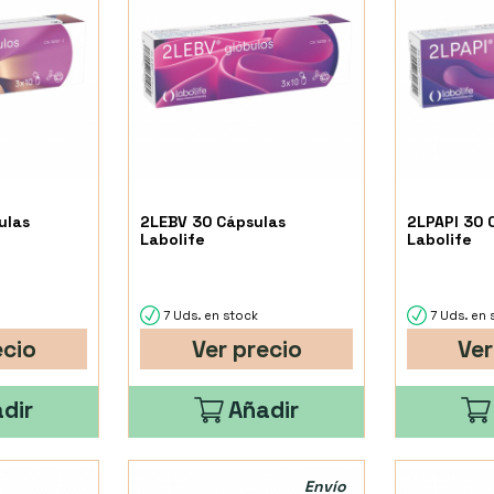
ulas
2LEBV 30 Cápsulas
2LPAPI 30 
Labolife
Labolife
7 Uds. en stock
7 Uds. en 
ecio
Ver precio
Ver
dir
Añadir
Envío