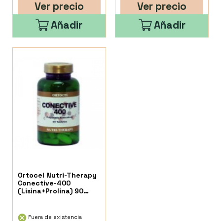
Ver precio
Ver precio
Añadir
Añadir
Ortocel Nutri-Therapy
Conective-400
(Lisina+Prolina) 90
Caps
Fuera de existencia