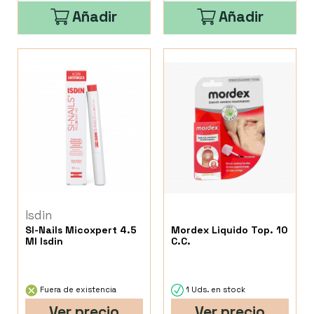
Añadir
Añadir
Isdin
SI-Nails Micoxpert 4.5
Mordex Liquido Top. 10
Ml Isdin
C.C.
Fuera de existencia
1 Uds. en stock
Ver precio
Ver precio