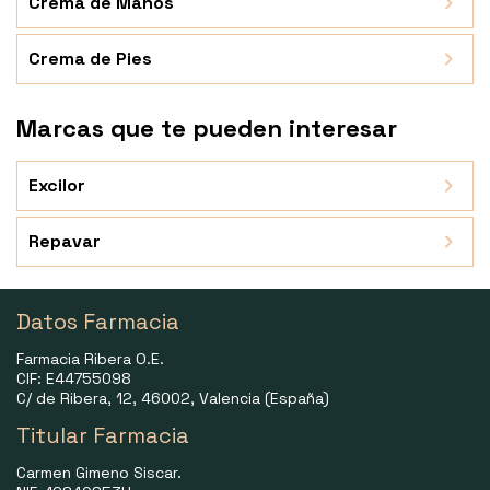
Crema de Manos
Crema de Pies
Marcas que te pueden interesar
Excilor
Repavar
Datos Farmacia
Farmacia Ribera O.E.
CIF: E44755098
C/ de Ribera, 12, 46002, Valencia (España)
Titular Farmacia
Carmen Gimeno Siscar.