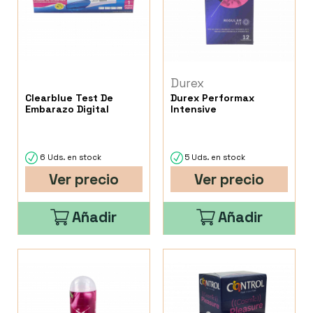
Durex
Clearblue Test De
Durex Performax
Embarazo Digital
Intensive
6 Uds. en stock
5 Uds. en stock
Ver precio
Ver precio
Añadir
Añadir