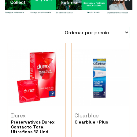
Durex
Clearblue
Preservativos Durex
Clearblue +Plus
Contacto Total
Ultrafinos 12 Und