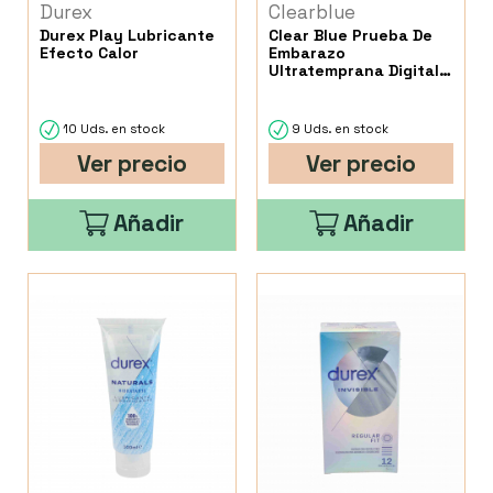
Durex
Clearblue
Durex Play Lubricante
Clear Blue Prueba De
Efecto Calor
Embarazo
Ultratemprana Digital 1
Prueba
10 Uds. en stock
9 Uds. en stock
Ver precio
Ver precio
Añadir
Añadir