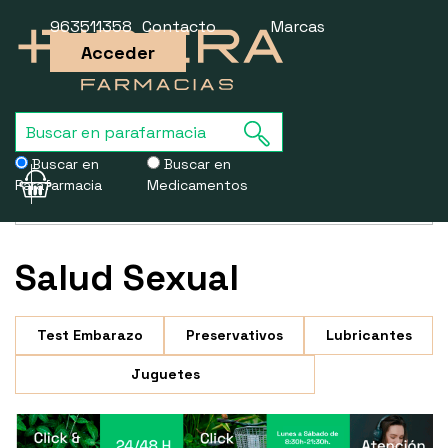
963511358
Contacto
Marcas
Acceder
Buscar en
Buscar en
Parafarmacia
Medicamentos
Usamos cookies para mejorar la experiencia de la web. Si sigues
navegando, aceptas nuestra
política de cookies
.
Salud Sexual
Test Embarazo
Preservativos
Lubricantes
Juguetes