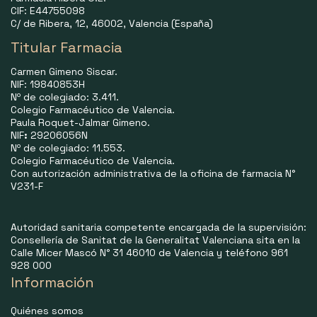
CIF: E44755098
C/ de Ribera, 12, 46002, Valencia (España)
Titular Farmacia
Carmen Gimeno Siscar.
NIF: 19840853H
Nº de colegiado: 3.411.
Colegio Farmacéutico de Valencia.
Paula Roquet-Jalmar Gimeno.
NIF
:
29206056N
Nº de colegiado: 11.553.
Colegio Farmacéutico de Valencia.
Con autorización administrativa de la oficina de farmacia N°
V231-F
Autoridad sanitaria competente encargada de la supervisión:
Consellería de Sanitat de la Generalitat Valenciana sita en la
Calle Micer Mascó N° 31 46010 de Valencia y teléfono 961
928 000
Información
Quiénes somos