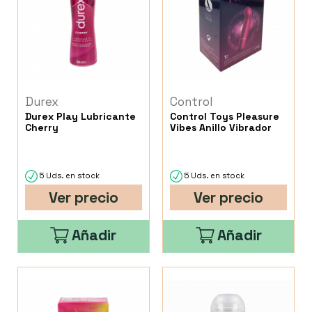
Durex
Control
Durex Play Lubricante
Control Toys Pleasure
Cherry
Vibes Anillo Vibrador
5 Uds. en stock
5 Uds. en stock
Ver precio
Ver precio
Añadir
Añadir