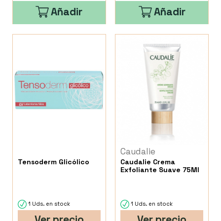
Añadir
Añadir
Caudalie
Tensoderm Glicólico
Caudalie Crema
Exfoliante Suave 75Ml
1 Uds. en stock
1 Uds. en stock
Ver precio
Ver precio