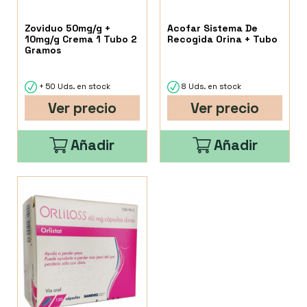
Zoviduo 50mg/g +
Acofar Sistema De
10mg/g Crema 1 Tubo 2
Recogida Orina + Tubo
Gramos
+ 50 Uds. en stock
8 Uds. en stock
Ver precio
Ver precio
Añadir
Añadir