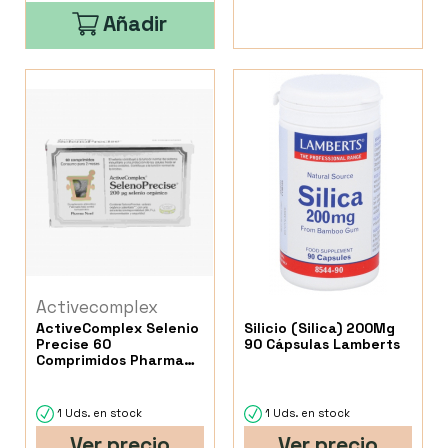
Añadir
Activecomplex
ActiveComplex Selenio
Silicio (Silica) 200Mg
Precise 60
90 Cápsulas Lamberts
Comprimidos Pharma
Nord
1 Uds. en stock
1 Uds. en stock
Ver precio
Ver precio