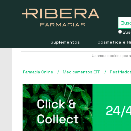
Busc
Suplementos
Cosmética e H
Usamos cookies para 
Farmacia Online
/
Medicamentos EFP
/
Resfriado