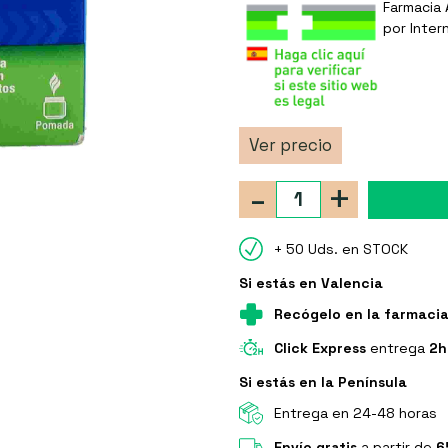
Farmacia 
por Inter
Ver precio
-
+
+ 50 Uds. en STOCK
Si estás en Valencia
Recógelo en la farmaci
Click Express
entrega
2h
Si estás en la Península
Entrega en 24-48 horas
Envío gratis
a partir de
6