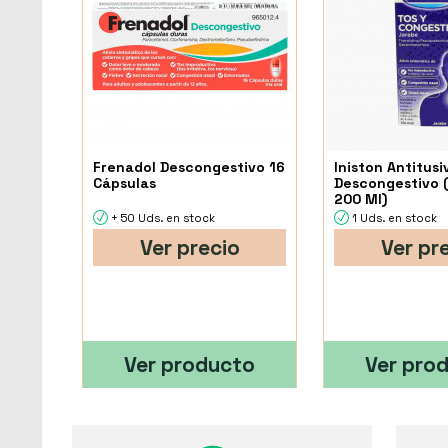
Frenadol Descongestivo 16
Iniston Antitusi
Cápsulas
Descongestivo 
200 Ml)
+ 50 Uds. en stock
1 Uds. en stock
Ver precio
Ver pr
Ver producto
Ver pro