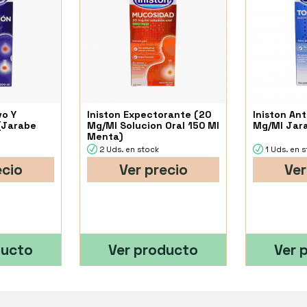
vo Y
Iniston Expectorante (20
Iniston Ant
(Jarabe
Mg/Ml Solucion Oral 150 Ml
Mg/Ml Jara
Menta)
2 Uds. en stock
1 Uds. en 
ecio
Ver precio
Ver
ducto
Ver producto
Ver 