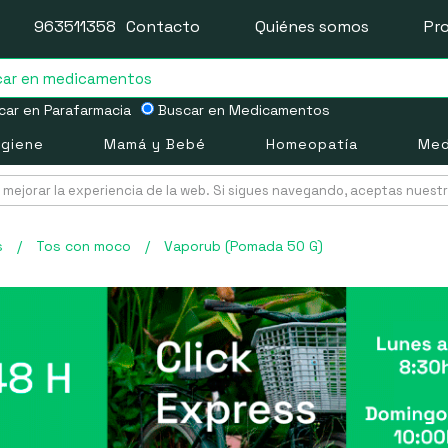
963511358
Contacto
Quiénes somos
Pr
ar en Parafarmacia
Buscar en Medicamentos
igiene
Mamá y Bebé
Homeopatía
Med
mejorar la experiencia de la web. Si sigues navegando, aceptas nuest
s
/
Tos con moco
/
Vaporub (Pomada 50 G)