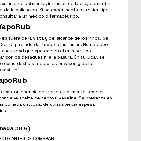
ocular, enrojecimiento, irritación de la piel, dermatitis
r de la aplicación. Si se experimenta cualquier tipo
nsultar a un médico o farmacéutico.
 VapoRub
Rub
fuera de la vista y del alcance de los niños. Se
25º C y alejado del fuego o las llamas. No se debe
de caducidad que aparece en el envase. Los
 por los desagües ni a la basura. En su lugar, se
co cómo deshacerse de los envases y de los
cesitan.
VapoRub
lcanfor, esencia de trementina, mentol, esencia
 contiene aceite de cedro y vaselina. Se presenta en
una pomada untuosa, de consistencia espesa
ino.
mada 50 G)
ECTO
ANTES DE COMPRAR