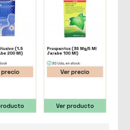
itusivo (1.5
Prospantus (35 Mg/5 Ml
be 200 Ml)
Jarabe 100 Ml)
stock
30 Uds. en stock
 precio
Ver precio
producto
Ver producto