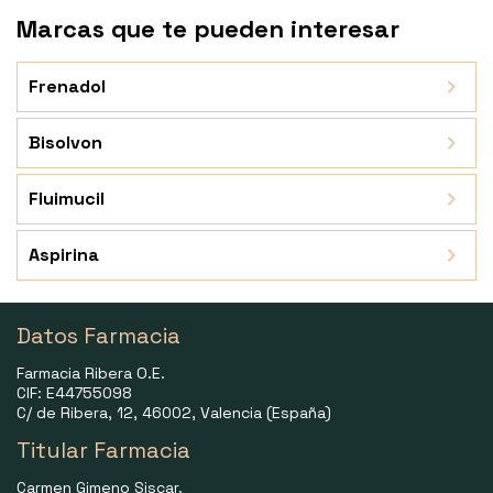
Marcas que te pueden interesar
Frenadol
Bisolvon
Fluimucil
Aspirina
Datos Farmacia
Farmacia Ribera O.E.
CIF: E44755098
C/ de Ribera, 12, 46002, Valencia (España)
Titular Farmacia
Carmen Gimeno Siscar.