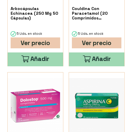
Arkocápsulas
Couldina Con
Echinacea (250 Mg 50
Paracetamol (20
Cápsulas)
Comprimidos
Efervescentes)
5 Uds. en stock
5 Uds. en stock
Ver precio
Ver precio
Añadir
Añadir