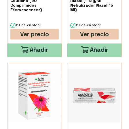
Couldina (20
Idasal (1 Mg/Ml
Comprimidos
Nebulizador Nasal 15
Efervescentes)
Ml)
5 Uds. en stock
5 Uds. en stock
Ver precio
Ver precio
Añadir
Añadir