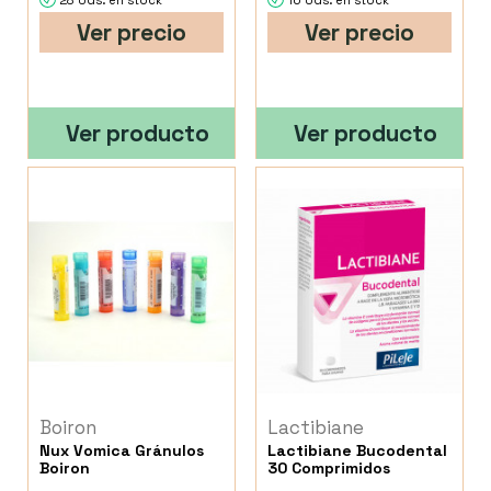
28 Uds. en stock
16 Uds. en stock
Ver precio
Ver precio
Ver producto
Ver producto
Boiron
Lactibiane
Nux Vomica Gránulos
Lactibiane Bucodental
Boiron
30 Comprimidos