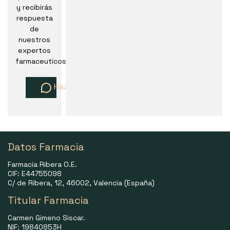
y recibirás
respuesta
de
nuestros
expertos
farmaceuticos
Haz una pregunta
Datos Farmacia
Farmacia Ribera O.E.
CIF: E44755098
C/ de Ribera, 12, 46002, Valencia (España)
Titular Farmacia
Carmen Gimeno Siscar.
NIF: 19840853H