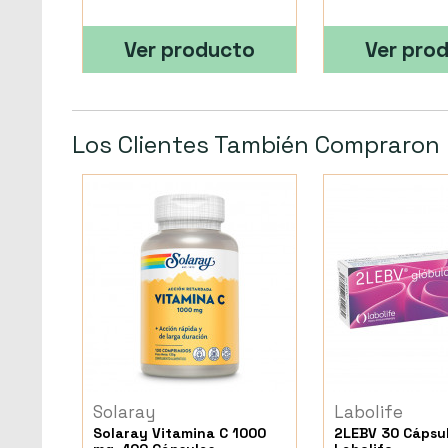
Ver producto
Ver pro
Los Clientes También Compraron
Solaray
Labolife
Solaray Vitamina C 1000
2LEBV 30 Cápsu