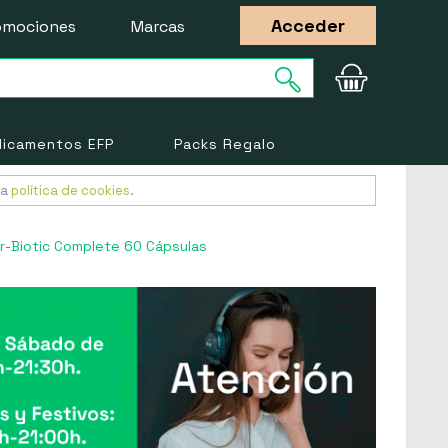
Acceder
omociones
Marcas
icamentos EFP
Packs Regalo
ra
política de cookies
.
er-Biotic Complete 60 Cápsulas