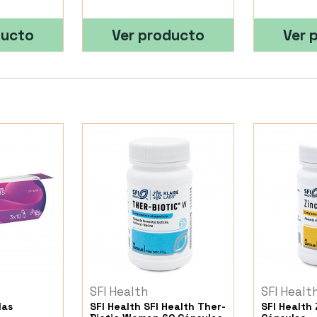
ducto
Ver producto
Ver 
SFI Health
SFI Healt
las
SFI Health SFI Health Ther-
SFI Health 