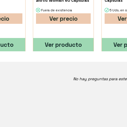
Biotic Woman 60 Cápsulas
Cápsulas
Fuera de existencia
5 Uds. en 
ecio
Ver precio
Ver
ducto
Ver producto
Ver 
No hay preguntas para est