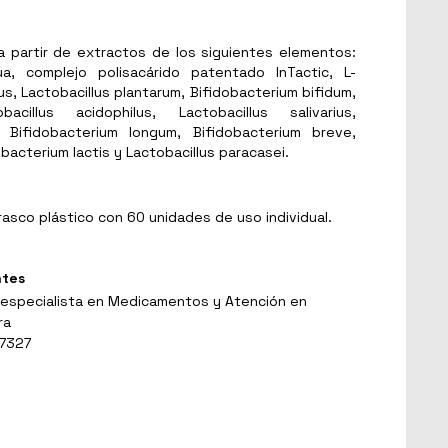
a partir de extractos de los siguientes elementos:
agua, complejo polisacárido patentado InTactic, L-
us, Lactobacillus plantarum, Bifidobacterium bifidum,
acillus acidophilus, Lactobacillus salivarius,
 Bifidobacterium longum, Bifidobacterium breve,
obacterium lactis y Lactobacillus paracasei.
frasco plástico con 60 unidades de uso individual.
ntes
 especialista en Medicamentos y Atención en
ra
 7327