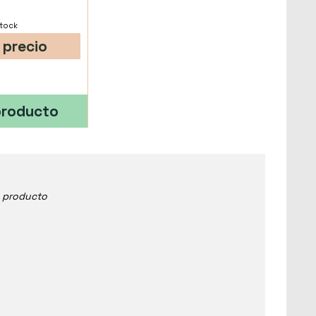
stock
 precio
producto
e producto