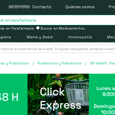
963511358
Contacto
Quiénes somos
Pr
ar en Parafarmacia
Buscar en Medicamentos
igiene
Mamá y Bebé
Homeopatía
Med
mejorar la experiencia de la web. Si sigues navegando, aceptas nuest
vas y Probióticos
/
Probióticos y Prebióticos
/
SFI Health Th