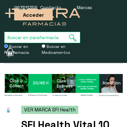
963511358
Contacto
Marcas
Acceder
Buscar en
Buscar en
Parafarmacia
Medicamentos
Usamos cookies para mejorar la experiencia de la web. Si sigues
navegando, aceptas nuestra
política de cookies
.
VER MARCA SFI Health
SFI Health Vital 10