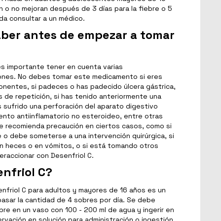
n o no mejoran después de 3 días para la fiebre o 5
nda consultar a un médico.
aber antes de empezar a tomar
es importante tener en cuenta varias
iones. No debes tomar este medicamento si eres
onentes, si padeces o has padecido úlcera gástrica,
 de repetición, si has tenido anteriormente una
sufrido una perforación del aparato digestivo
to antiinflamatorio no esteroideo, entre otras
e recomienda precaución en ciertos casos, como si
o debe someterse a una intervención quirúrgica, si
n heces o en vómitos, o si está tomando otros
raccionar con Desenfriol C.
nfriol C?
friol C para adultos y mayores de 16 años es un
pasar la cantidad de 4 sobres por día. Se debe
bre en un vaso con 100 - 200 ml de agua y ingerir en
ervación en solución para administración o ingestión