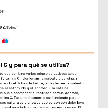
5€
29 €/Sobre)
 C y para qué se utiliza?
 que combina varios principios activos: ácido
o (Vitamina C), clorfenamina maleato y cafeína. El
duciendo el dolor y la fiebre, la clorfenamina maleato
e el estornudo y el lagrimeo, y la cafeína
ue suele acompañar el resfriado común. Además,
tamina C. Este medicamento está indicado para el
esos catarrales y gripales que cursen con dolor leve
n nasal en adultos y adolescentes mayores de 16