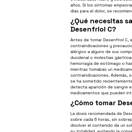
años. Si los síntomas empeora
días para el dolor, se recomie
¿Qué necesitas s
Desenfriol C?
Antes de tomar Desenfriol C, 
contraindicaciones y precauc
alérgico a alguno de sus comp
duodenal o molestias gástricas
hemorragia de estómago o has 
mientras tomabas un medicamen
contraindicaciones. Además, s
se ha sometido recientemente 
detecta aparición de sangre e
medicamentos que pueden inte
¿Cómo tomar Dese
La dosis recomendada de Desen
sobre cada 6 horas, sin sobre
disolver el contenido de un so
su totalidad, evitando la cons