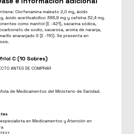
ase e información adicional
ntiene: Clorfenamina maleato 2,0 mg, ácido
g, ácido acetilsalicílico 388,8 mg y cafeína 32,4 mg.
entes como manitol (E -421), sacarina sódica,
nocarbonato de sodio, sacarosa, aroma de naranja,
arillo anaranjado S (E -110). Se presenta en
osis.
riol C (10 Sobres)
ECTO
ANTES DE COMPRAR
ñola de Medicamentos del Ministerio de Sanidad.
ntes
 especialista en Medicamentos y Atención en
ra
 7327