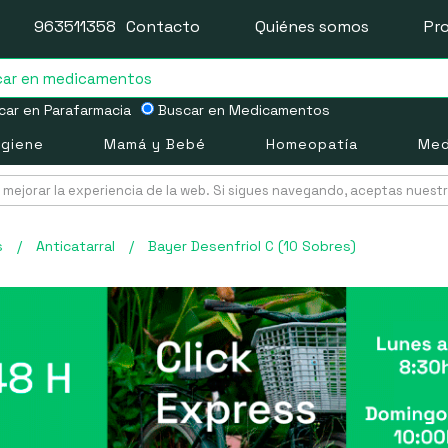
963511358
Contacto
Quiénes somos
Pr
ar en Parafarmacia
Buscar en Medicamentos
igiene
Mamá y Bebé
Homeopatía
Med
mejorar la experiencia de la web. Si sigues navegando, aceptas nuest
s
/
Anticatarral
/
Bayer Desenfriol C (10 Sobres)