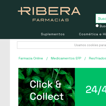
Busc
Suplementos
Cosmética e H
Usamos cookies para 
Farmacia Online
/
Medicamentos EFP
/
Resfriado