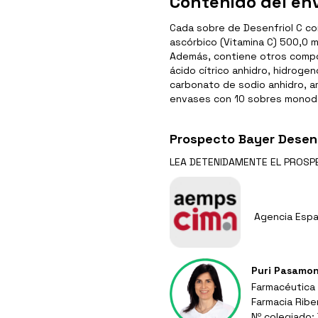
Contenido del env
Cada sobre de Desenfriol C co
ascórbico (Vitamina C) 500,0 m
Además, contiene otros compon
ácido cítrico anhidro, hidroge
carbonato de sodio anhidro, am
envases con 10 sobres monod
Prospecto Bayer Desenf
LEA DETENIDAMENTE EL
PROSP
Agencia Espa
Puri Pasamo
Farmacéutica
Farmacia Ribe
Nº colegiado: