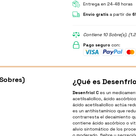
Entrega en 24-48 horas
Envío gratis
a partir de
6
Contiene 10 Sobre(s). (1.
Pago seguro
con:
 Sobres)
¿Qué es Desenfriol
Desenfriol C
es un medicamento
acetilsalicílico, ácido ascórbic
ácido acetilsalicílico actúa re
es un antihistamínico que reduc
contrarresta el decaimiento q
contiene ácido ascórbico o vi
alivio sintomático de los proc
o moderado, fiebre y secreció