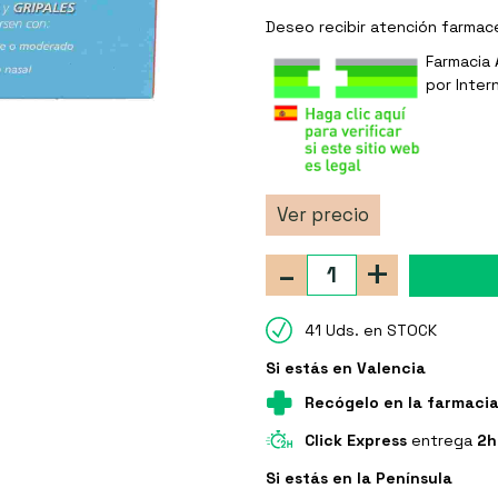
Deseo recibir
atención farmac
Farmacia 
por Inter
Ver precio
-
+
41 Uds. en STOCK
Si estás en Valencia
Recógelo en la farmaci
Click Express
entrega
2h
Si estás en la Península