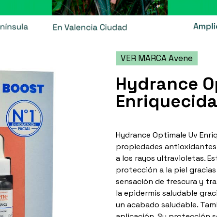
VER MARCA Avene
Hydrance O
Enriquecid
Hydrance Optimale Uv Enriq
propiedades antioxidantes y
a los rayos ultravioletas. 
protección a la piel gracia
sensación de frescura y tra
la epidermis saludable gra
un acabado saludable. Tamb
aplicación. Su protección s