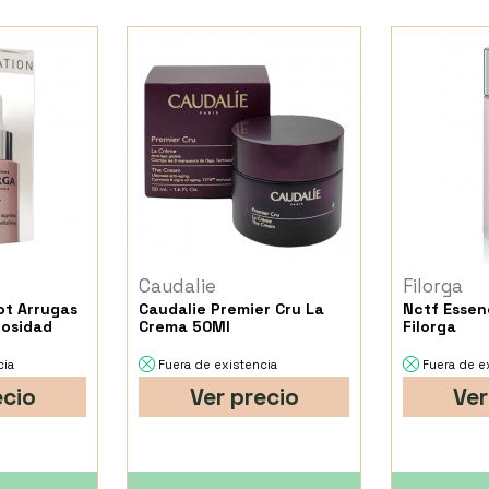
Caudalie
Filorga
ot Arrugas
Caudalie Premier Cru La
Nctf Essen
nosidad
Crema 50Ml
Filorga
cia
Fuera de existencia
Fuera de e
ecio
Ver precio
Ver