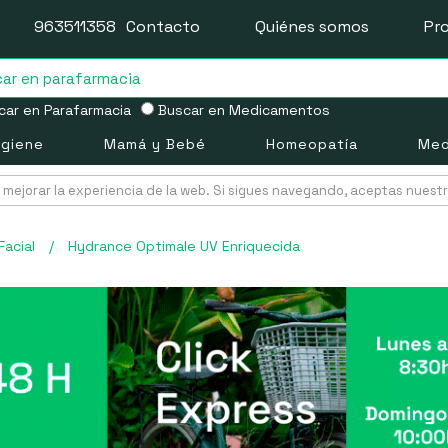
963511358
Contacto
Quiénes somos
Pr
ar en Parafarmacia
Buscar en Medicamentos
igiene
Mamá y Bebé
Homeopatía
Med
mejorar la experiencia de la web. Si sigues navegando, aceptas nuest
Facial
/
Hydrance Optimale UV Enriquecida