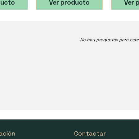
ducto
Ver producto
Ver 
No hay preguntas para est
ación
Contactar