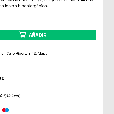
a loción hipoalergénica.
AÑADIR
a
en Calle Ribera nº 12.
Mapa
5€
.9 €/Unidad)