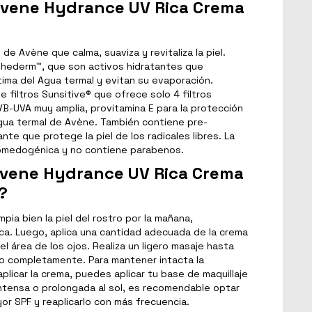
Avene Hydrance UV Rica Crema
de Avène que calma, suaviza y revitaliza la piel.
ohederm™, que son activos hidratantes que
tima del Agua termal y evitan su evaporación.
 filtros Sunsitive® que ofrece solo 4 filtros
VB-UVA muy amplia, provitamina E para la protección
Agua termal de Avène. También contiene pre-
nte que protege la piel de los radicales libres. La
comedogénica y no contiene parabenos.
Avene Hydrance UV Rica Crema
?
impia bien la piel del rostro por la mañana,
a. Luego, aplica una cantidad adecuada de la crema
 el área de los ojos. Realiza un ligero masaje hasta
o completamente. Para mantener intacta la
plicar la crema, puedes aplicar tu base de maquillaje
intensa o prolongada al sol, es recomendable optar
or SPF y reaplicarlo con más frecuencia.