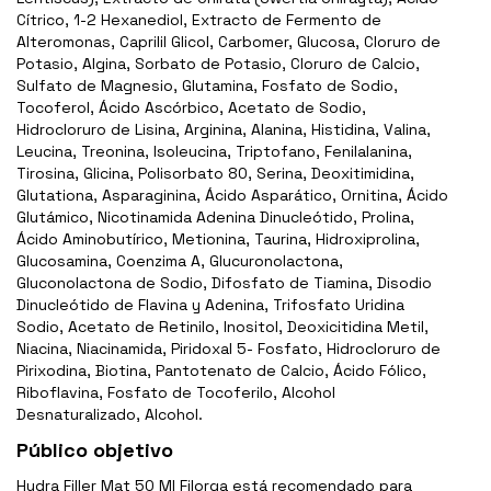
Cítrico, 1-2 Hexanediol, Extracto de Fermento de
Alteromonas, Caprilil Glicol, Carbomer, Glucosa, Cloruro de
Potasio, Algina, Sorbato de Potasio, Cloruro de Calcio,
Sulfato de Magnesio, Glutamina, Fosfato de Sodio,
Tocoferol, Ácido Ascórbico, Acetato de Sodio,
Hidrocloruro de Lisina, Arginina, Alanina, Histidina, Valina,
Leucina, Treonina, Isoleucina, Triptofano, Fenilalanina,
Tirosina, Glicina, Polisorbato 80, Serina, Deoxitimidina,
Glutationa, Asparaginina, Ácido Asparático, Ornitina, Ácido
Glutámico, Nicotinamida Adenina Dinucleótido, Prolina,
Ácido Aminobutírico, Metionina, Taurina, Hidroxiprolina,
Glucosamina, Coenzima A, Glucuronolactona,
Gluconolactona de Sodio, Difosfato de Tiamina, Disodio
Dinucleótido de Flavina y Adenina, Trifosfato Uridina
Sodio, Acetato de Retinilo, Inositol, Deoxicitidina Metil,
Niacina, Niacinamida, Piridoxal 5- Fosfato, Hidrocloruro de
Pirixodina, Biotina, Pantotenato de Calcio, Ácido Fólico,
Riboflavina, Fosfato de Tocoferilo, Alcohol
Desnaturalizado, Alcohol.
Público objetivo
Hydra Filler Mat 50 Ml Filorga está recomendado para