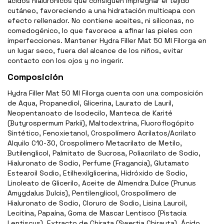
ácidos hialurónicos que consiguen impregnar el tejido
cutáneo, favoreciendo a una hidratación multicapa con
efecto rellenador. No contiene aceites, ni siliconas, no
comedogénico, lo que favorece a afinar las pieles con
imperfecciones. Mantener Hydra Filler Mat 50 Ml Filorga en
un lugar seco, fuera del alcance de los niños, evitar
contacto con los ojos y no ingerir.
Composición
Hydra Filler Mat 50 Ml Filorga cuenta con una composición
de Aqua, Propanediol, Glicerina, Laurato de Lauril,
Neopentanoato de Isodecilo, Manteca de Karité
(Butyrospermum Parkii), Maltodextrina, Fluoroflogópito
Sintético, Fenoxietanol, Crospolímero Acrilatos/Acrilato
Alquilo C10-30, Crospolímero Metacrilato de Metilo,
Butilenglicol, Palmitato de Sucrosa, Poliacrilato de Sodio,
Hialuronato de Sodio, Perfume (Fragancia), Glutamato
Estearoil Sodio, Etilhexilglicerina, Hidróxido de Sodio,
Linoleato de Glicerilo, Aceite de Almendra Dulce (Prunus
Amygdalus Dulcis), Pentilenglicol, Crospolímero de
Hialuronato de Sodio, Cloruro de Sodio, Lisina Lauroil,
Lecitina, Papaína, Goma de Mascar Lentisco (Pistacia
Lentiscus), Extracto de Chirata (Swertia Chirayta), Ácido