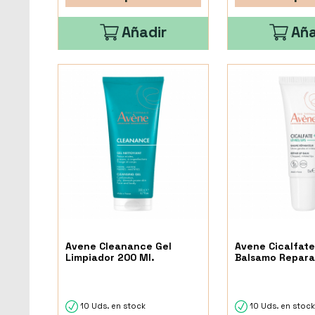
Añadir
Aña
Avene Cleanance Gel
Avene Cicalfate
Limpiador 200 Ml.
Balsamo Repara
10 Uds. en stock
10 Uds. en stoc