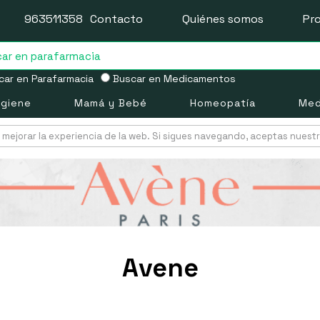
963511358
Contacto
Quiénes somos
Pr
ar en Parafarmacia
Buscar en Medicamentos
igiene
Mamá y Bebé
Homeopatía
Med
mejorar la experiencia de la web. Si sigues navegando, aceptas nuest
Avene