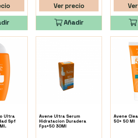
ecio
Ver precio
Ver
dir
Añadir
o Ultra
Avene Ultra Serum
Avene Clea
dad Spf
Hidratacion Duradera
50+ 50 Ml
Ml.
Fps+50 30Ml