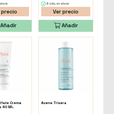
stock
6 Uds. en stock
 precio
Ver precio
Añadir
Añadir
lfate Crema
Avene Trixera
 40 Ml.