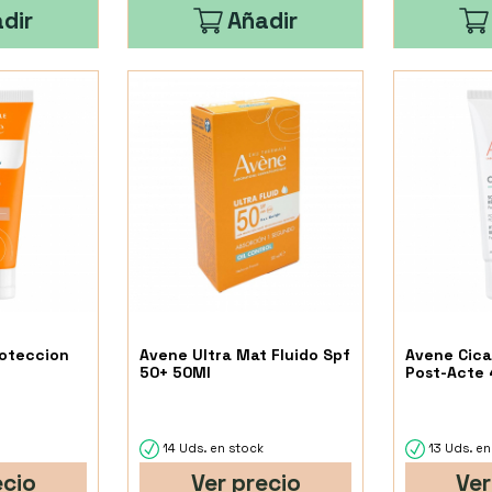
dir
Añadir
oteccion
Avene Ultra Mat Fluido Spf
Avene Cica
.
50+ 50Ml
Post-Acte 
k
14 Uds. en stock
13 Uds. en
ecio
Ver precio
Ver