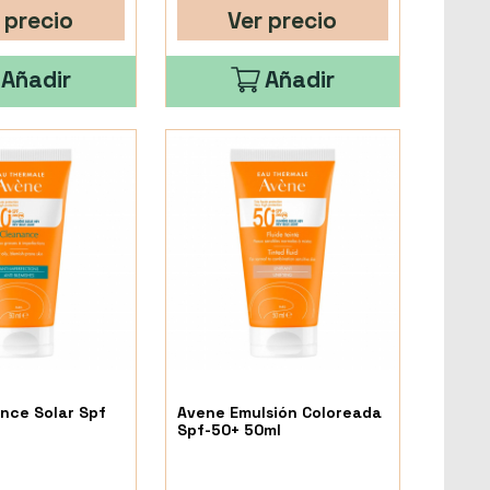
 precio
Ver precio
Añadir
Añadir
nce Solar Spf
Avene Emulsión Coloreada
Spf-50+ 50ml