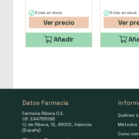
5 Uds. en stock
5 Uds. en stock
Ver precio
Ver pr
Añadir
Aña
Datos Farmacia
Inform
Farmacia Ribera O.E.
Quiénes 
CIF: E44755098
C/ de Ribera, 12, 46002, Valencia
Métodos 
(España)
Como com