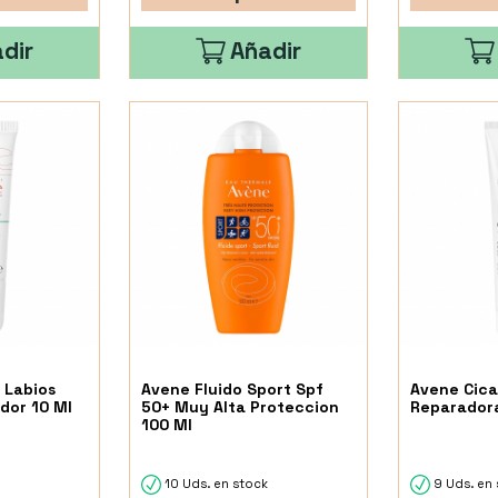
dir
Añadir
 Labios
Avene Fluido Sport Spf
Avene Cica
dor 10 Ml
50+ Muy Alta Proteccion
Reparadora
100 Ml
k
10 Uds. en stock
9 Uds. en 