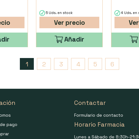
5 Uds. en stock
4 Uds. en 
ecio
Ver precio
Ver
dir
Añadir
1
2
3
4
5
6
ación
Contactar
somos
Formulario de contacto
Horario Farmacia
de pago
prar
Lunes a Sábado de 8:30h-21:3