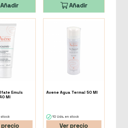
Añadir
Añadir
lfate Emuls
Avene Agua Termal 50 Ml
40 Ml
 stock
10 Uds. en stock
 precio
Ver precio