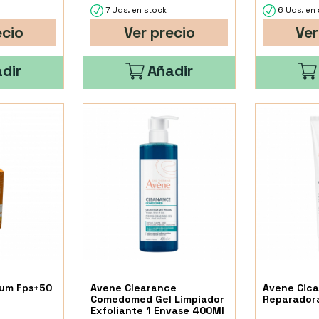
7 Uds. en stock
6 Uds. en 
ecio
Ver precio
Ver
dir
Añadir
rum Fps+50
Avene Clearance
Avene Cica
Comedomed Gel Limpiador
Reparadora
Exfoliante 1 Envase 400Ml