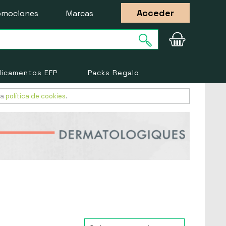
Acceder
omociones
Marcas
icamentos EFP
Packs Regalo
ra
política de cookies
.