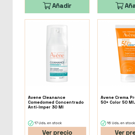
Añadir
Aña
Avene Cleanance
Avene Crema Pr
Comedomed Concentrado
50+ Color 50 Ml
Anti-Imper 30 Ml
17 Uds. en stock
16 Uds. en stoc
Ver precio
Ver pr