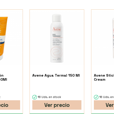
ón
Avene Agua Termal 150 Ml
Avene Stick
50Ml
Cream
k
18 Uds. en stock
18 Uds. en
ecio
Ver precio
Ver