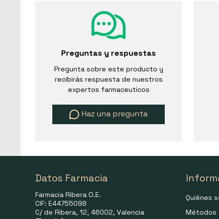
Preguntas y respuestas
Pregunta sobre este producto y
recibirás respuesta de nuestros
expertos farmaceuticos
Haz una pregunta
Datos Farmacia
Inform
Farmacia Ribera O.E.
Quiénes 
CIF: E44755098
C/ de Ribera, 12, 46002, Valencia
Métodos 