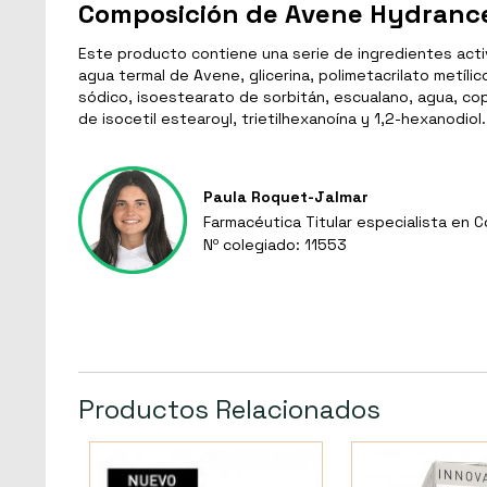
Composición de Avene Hydrance
Este producto contiene una serie de ingredientes activo
agua termal de Avene, glicerina, polimetacrilato metíli
sódico, isoestearato de sorbitán, escualano, agua, copo
de isocetil estearoyl, trietilhexanoína y 1,2-hexanodiol.
Paula Roquet-Jalmar
Farmacéutica Titular especialista en 
Nº colegiado: 11553
Productos Relacionados