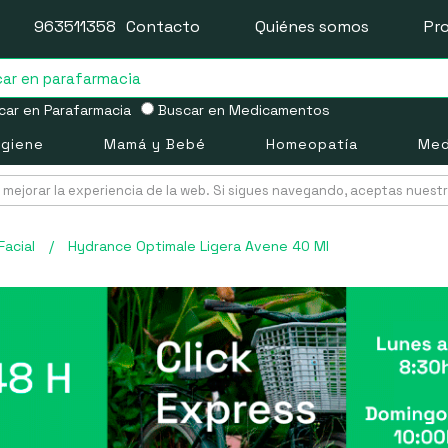
963511358
Contacto
Quiénes somos
Pr
ar en Parafarmacia
Buscar en Medicamentos
igiene
Mamá y Bebé
Homeopatía
Med
mejorar la experiencia de la web. Si sigues navegando, aceptas nuest
Facial
/
Hydrance Optimale Ligera Avene 40 Ml