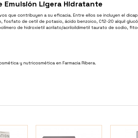
 Emulsión Ligera Hidratante
s que contribuyen a su eficacia. Entre ellos se incluyen el dicapr
co, fosfato de cetil de potasio, ácido benzoico, C12-20 alquil gluc
límero de hidroxietil acrilato/acriloildimetil taurato de sodio, fi
Cosmética y nutricosmética en Farmacia Ribera.