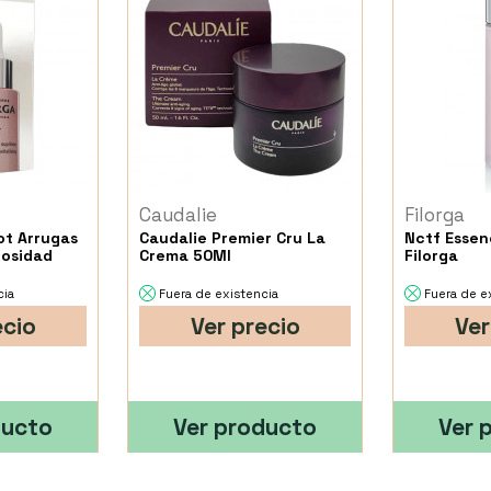
Caudalie
Filorga
ot Arrugas
Caudalie Premier Cru La
Nctf Essen
nosidad
Crema 50Ml
Filorga
cia
Fuera de existencia
Fuera de e
ecio
Ver precio
Ver
ducto
Ver producto
Ver 