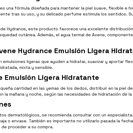
es una fórmula diseñada para mantener la piel suave, flexible e h
nte tras su uso, y su delicado perfume estimula los sentidos. Su 
e Hydrance, este producto favorece una excelente distribución d
 sequedad cutánea. Además, el agua termal de Avene, componente 
Avene Hydrance Emulsión Ligera Hidra
mulsiones ligeras que ayuden a hidratar, suavizar y aportar flexi
idratada, mixta y sensible.
 Emulsión Ligera Hidratante
queña cantidad en las yemas de los dedos, distribuir en la piel d
n la mañana y noche, según las necesidades de hidratación de la 
ones
os dermatológicos, se recomienda consultar con un especialista. 
aja o envase. También es importante no utilizarlo pasada la fech
 de proceder a su compra.