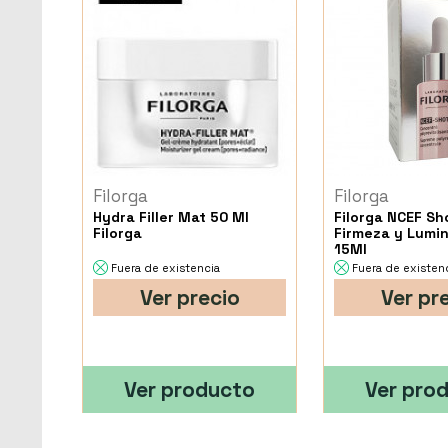
Filorga
Filorga
Hydra Filler Mat 50 Ml
Filorga NCEF Sh
Filorga
Firmeza y Lumi
15Ml
Fuera de existencia
Fuera de existen
Ver precio
Ver pr
Ver producto
Ver pro