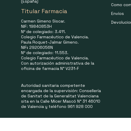
(España)
Como com
Titular Farmacia
Envíos
Carmen Gimeno Siscar.
Devoluci
NIF: 19840853H
Nº de colegiado: 3.411.
Colegio Farmacéutico de Valencia.
Paula Roquet-Jalmar Gimeno.
NIF
:
29206056N
Nº de colegiado: 11.553.
Colegio Farmacéutico de Valencia.
Con autorización administrativa de la
oficina de farmacia N° V231-F
Autoridad sanitaria competente
encargada de la supervisión: Consellería
de Sanitat de la Generalitat Valenciana
sita en la Calle Micer Mascó N° 31 46010
de Valencia y teléfono 961 928 000